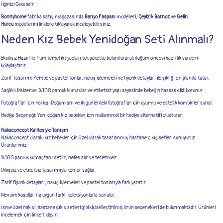
İlginizi Çekebelir
Bonnyhome
fabrika satış mağazasında
Banyo Paspası
modelleri,
Çeyizlik Bornoz
ve
Gelin
Hurcu
modellerini linklere tıklayarak inceleyebilirsiniz.
Neden Kız Bebek Yenidoğan Seti Alınmalı?
Eksiksiz Hazırlık: Tüm temel ihtiyaçları tek pakette bulundurarak doğum öncesi hazırlık sürecini
kolaylaştırır.
Zarif Tasarım: Pembe ve pastel tonlar, nakış işlemeleri ve fiyonk detayları ile şıklığı ön planda tutar.
Sağlıklı Malzeme: %100 pamuk kumaşlar ve etiketsiz yapı sayesinde bebeğin hassas cildi korunur.
Fotoğraflar İçin Harika: Doğum anı ve ilk günlerdeki fotoğraflar için uyumlu ve estetik kombinler sunar.
Hediye Seçeneği: Yeni doğan kız bebekler için mükemmel bir hediye alternatifi oluşturur.
Nakaconcept Kalitesiyle Tanışın
Nakaconcept olarak, kız bebekler için özel olarak tasarlanmış hastane çıkış setleri sunuyoruz.
Ürünlerimiz:
%100 pamuk kumaştan üretilir, nefes alır ve terletmez.
Dikişsiz ve etiketsiz tasarımıyla konfor sağlar.
Zarif fiyonk detayları, nakış işlemeleri ve pastel tonlarıyla fark yaratır.
Mevsim koşullarına uygun farklı koleksiyonlarla sunulur.
İsme özel
nakışlı hastane çıkış setleri
gibi kişiselleştirilmiş ürün seçenekleri de bulunmaktadır. Ürünleri
incelemek için linke tıklayın.