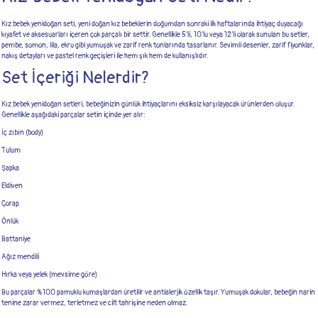
Kız bebek yenidoğan seti, yeni doğan kız bebeklerin doğumdan sonraki ilk haftalarında ihtiyaç duyacağı
kıyafet ve aksesuarları içeren çok parçalı bir settir. Genellikle 5’li, 10’lu veya 12’li olarak sunulan bu setler,
pembe, somon, lila, ekru gibi yumuşak ve zarif renk tonlarında tasarlanır. Sevimli desenler, zarif fiyonklar,
nakış detayları ve pastel renk geçişleri ile hem şık hem de kullanışlıdır.
Set İçeriği Nelerdir?
Kız bebek yenidoğan setleri, bebeğinizin günlük ihtiyaçlarını eksiksiz karşılayacak ürünlerden oluşur.
Genellikle aşağıdaki parçalar setin içinde yer alır:
İç zıbın (body)
Tulum
Şapka
Eldiven
Çorap
Önlük
Battaniye
Ağız mendili
Hırka veya yelek (mevsime göre)
Bu parçalar %100 pamuklu kumaşlardan üretilir ve antialerjik özellik taşır. Yumuşak dokular, bebeğin narin
tenine zarar vermez, terletmez ve cilt tahrişine neden olmaz.