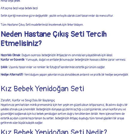
Hırka veya yelek
Alt açma bezi veya bebek bezi
Setin içeriği mevsime göre değişebilir; yazlık ve kışlık olarak özel tasarımlar da mevcuttur.
Tüm
Hastane Çıkış Seti
modellerimizi incelemek için linke tıklayın.
Neden Hastane Çıkış Seti Tercih
Etmelisiniz?
Hazırlıklı Olmak:
Doğum sonrası bebeğinizin ihtiyaçlarını anında karşılayabilmek için ideal.
Konfor ve Güvenlik:
Yumuşak, doğal ve antialerjik kumaşlar bebeğinizin hassas cildine zarar vermez.
Şıklık:
Uyumlu tasarımlar ve renkler ile fotoğraf karelerinde estetik görünüm sağlar.
Hediye Alternatifi:
Yeni doğum yapan yakınlarınıza alınabilecek anlamlı ve pratik bir hediye seçeneğidir.
Kız Bebek Yenidoğan Seti
Zarafet, Konfor ve Sevgi Dolu Bir Başlangıç
Hayatınıza yeni katılan minik prensesiniz için her şeyin en güzeli olsun istiyorsanız, ilk adımı doğru bir
şekilde atmak çok önemlidir. Bebeğinizin dünyaya gözlerini açtığı o özel günlerde, onun konforunu ve
güvenliğini sağlamak için kız bebek yenidoğan seti en doğru tercihlerden biridir. Hem işlevsel hem de
estetik açıdan özenle hazırlanan bu setler, bebeğinizin ihtiyaç duyduğu tüm temel giysileri bir araya
getirerek size büyük kolaylık sağlar.
Kız Bebek Yenidoğan Seti Nedir?