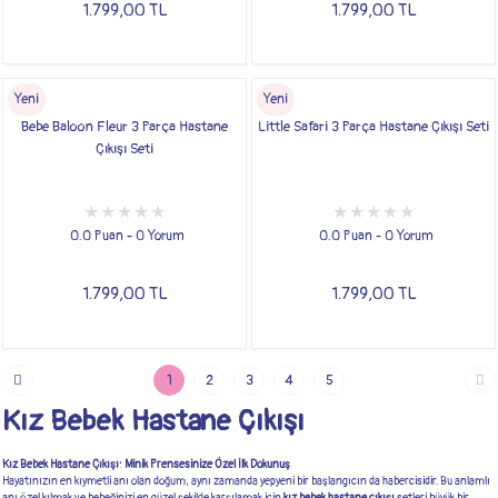
1.799,00 TL
1.799,00 TL
Yeni
Yeni
Bebe Baloon Fleur 3 Parça Hastane
Little Safari 3 Parça Hastane Çıkışı Seti
Çıkışı Seti
0.0 Puan - 0 Yorum
0.0 Puan - 0 Yorum
1.799,00 TL
1.799,00 TL
1
2
3
4
5
Kız Bebek Hastane Çıkışı
Kız Bebek Hastane Çıkışı: Minik Prensesinize Özel İlk Dokunuş
Hayatınızın en kıymetli anı olan doğum, aynı zamanda yepyeni bir başlangıcın da habercisidir. Bu anlamlı
anı özel kılmak ve bebeğinizi en güzel şekilde karşılamak için
kız bebek hastane çıkışı
setleri büyük bir