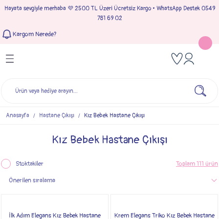
Hayata sevgiyle merhaba 💜 2500 TL Üzeri Ücretsiz Kargo • WhatsApp Destek 0549
Geri Dön
Geri Dön
Geri Dön
Geri Dön
781 69 02
Kargom Nerede?
Tulumlar
Bebek & Çocuk Takımları
Müslin Giyim
e Çıkışı
Kız Bebek Tulumları
Kız Bebek Takım
Kız Bebek Müslin Giyim
Çıkışı
Erkek Bebek Tulumları
Erkek Bebek Takım
Erkek Bebek Müslin Giyim
seleri
Anasayfa
Hastane Çıkışı
Kız Bebek Hastane Çıkışı
ımları
Kız Bebek Hastane Çıkışı
Stoktakiler
Toplam 111 ürün
İlk Adım Elegans Kız Bebek Hastane
Krem Elegans Triko Kız Bebek Hastane