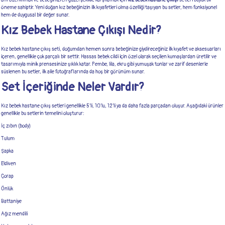
öneme sahiptir. Yeni doğan kız bebeğinizin ilk kıyafetleri olma özelliği taşıyan bu setler, hem fonksiyonel
hem de duygusal bir değer sunar.
Kız Bebek Hastane Çıkışı Nedir?
Kız bebek hastane çıkış seti, doğumdan hemen sonra bebeğinize giydireceğiniz ilk kıyafet ve aksesuarları
içeren, genellikle çok parçalı bir settir. Hassas bebek cildi için özel olarak seçilen kumaşlardan üretilir ve
tasarımıyla minik prensesinize şıklık katar. Pembe, lila, ekru gibi yumuşak tonlar ve zarif desenlerle
süslenen bu setler, ilk aile fotoğraflarında da hoş bir görünüm sunar.
Set İçeriğinde Neler Vardır?
Kız bebek hastane çıkış setleri genellikle 5’li, 10’lu, 12’li ya da daha fazla parçadan oluşur. Aşağıdaki ürünler
genellikle bu setlerin temelini oluşturur:
İç zıbın (body)
Tulum
Şapka
Eldiven
Çorap
Önlük
Battaniye
Ağız mendili