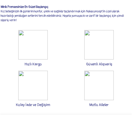
Minik Prensesinize En Güzel Başlangıç
Kız bebeğinizin ilk günlerini konfor, şıklık ve sağlıkla taçlandırmak için Nakaconcept’in özel olarak
hazırladığı yenidoğan setlerini tercih edebilirsiniz. Hayata yumuşacık ve zarif bir başlangıç için şimdi
sipariş verin!
Hızlı Kargo
Güvenli Alışveriş
Kolay İade ve Değişim
Mutlu Aileler