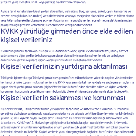
yüz yüze ya da mesafeli, sözlü veya yazılı ya da elektronik ortamdan;
Ayrıca farklı kanallardan dolaylı yoldan elde edilen, web sitesi, blog, yarışma, anket, oyun, kampanya ve
benzeri amaçlı kullanılan (mikro) web sitelerinden ve sosyal medyadan elde edilen veriler, e-bülten okuma
veya tıklama hareketleri, kamuya açık veri tabanlarının sunduğu veriler, sosyal medya platformlarından
paylaşıma açık profil ve verilerden; işlenebilmekte ve toplanabilmektedir.
KVKK yürürlüğe girmeden önce elde edilen
kişisel verileriniz
KVKK’nun yürürlük tarihi olan 7 Nisan 2016 tarihinden önce, üyelik, elektronik ileti izni, ürün / hizmet
satın alma ve diğer şekillerde hukuka uygun olarak elde edilmiş olan kişisel verileriniz de bu belgede
düzenlenen şart ve koşullara uygun olarak işlenmekte ve muhafaza edilmektedir.
Kişisel verilerinizin yurtdışına aktarılması
Türkiye’de işlenerek veya Türkiye dışında işlenip muhafaza edilmek üzere, yukarıda sayılan yöntemlerden
herhangi birisi ile toplanmış kişisel verileriniz KVKK kapsamında kalmak kaydıyla ve sözleşme amaçlarına
uygun olarak yurtdışında bulunan (Kişisel Veriler Kurulu tarafından akredite edilen ve kişisel verilerin
korunması hususunda yeterli korumanın bulunduğu ülkelere) hizmet aracılarına da aktarılabilecektir.
Kişisel verilerin saklanması ve korunması
Kişisel verileriniz, Firmamız nezdinde yer alan veri tabanında ve sistemlerde KVKK’nun 12. maddesi
gereğince gizli olarak saklanacak; yasal zorunluluklar ve bu belgede belirtilen düzenlemeler haricinde hiçbir
şekilde üçüncü kişilerle paylaşılmayacaktır. Firmamız, kişisel verilerinizin barındığı sistemleri ve veri
tabanlarını, KVKK’nun 12. Maddesi gereği kişisel verilerin hukuka aykırı olarak işlenmesini önlemekle,
yetkisiz kişilerin erişimlerini engellemekle, erişim yönetimi gibi yazılımsal tedbirleri ve fiziksel güvenlik
önlemleri almakla mükelleftir. Kişisel verilerin yasal olmayan yollarla başkaları tarafından elde edilmesinin