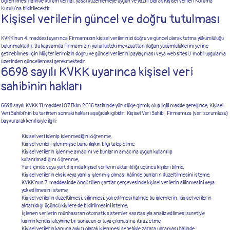
öğrenilmesi halinde durum derhal, yasal düzenlemeye uygun ve yazılı olarak Kişisel Verileri Koruma
Kurulu’na bildirilecektir.
Kişisel verilerin güncel ve doğru tutulması
KVKK’nun 4. maddesi uyarınca Firmamızın kişisel verilerinizi doğru ve güncel olarak tutma yükümlülüğü
bulunmaktadır. Bu kapsamda Firmamızın yürürlükteki mevzuattan doğan yükümlülüklerini yerine
getirebilmesi için Müşterilerimizin doğru ve güncel verilerini paylaşması veya web sitesi / mobil uygulama
üzerinden güncellemesi gerekmektedir.
6698 sayılı KVKK uyarınca kişisel veri
sahibinin hakları
6698 sayılı KVKK 11.maddesi 07 Ekim 2016 tarihinde yürürlüğe girmiş olup ilgili madde gereğince, Kişisel
Veri Sahibi’nin bu tarihten sonraki hakları aşağıdaki gibidir: Kişisel Veri Sahibi, Firmamıza (veri sorumlusu)
başvurarak kendisiyle ilgili;
Kişisel veri işlenip işlenmediğini öğrenme,
Kişisel verileri işlenmişse buna ilişkin bilgi talep etme,
Kişisel verilerin işlenme amacını ve bunların amacına uygun kullanılıp
kullanılmadığını öğrenme,
Yurt içinde veya yurt dışında kişisel verilerin aktarıldığı üçüncü kişileri bilme,
Kişisel verilerin eksik veya yanlış işlenmiş olması hâlinde bunların düzeltilmesini isteme,
KVKK’nun 7. maddesinde öngörülen şartlar çerçevesinde kişisel verilerin silinmesini veya
yok edilmesini isteme,
Kişisel verilerin düzeltilmesi, silinmesi, yok edilmesi halinde bu işlemlerin, kişisel verilerin
aktarıldığı üçüncü kişilere de bildirilmesini isteme,
İşlenen verilerin münhasıran otomatik sistemler vasıtasıyla analiz edilmesi suretiyle
kişinin kendisi aleyhine bir sonucun ortaya çıkmasına itiraz etme,
Kişisel verilerin kanuna aykırı olarak işlenmesi sebebiyle zarara uğraması hâlinde