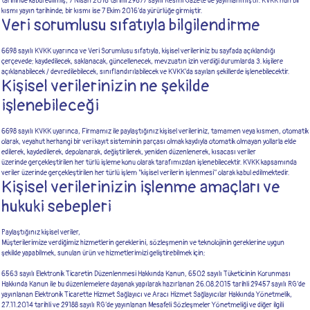
tarihinde kabul edilmiş, 7 Nisan 2016 tarihli 29677 sayılı Resmi Gazete’de yayınlanmıştır. KVKK’nun bir
kısmı yayın tarihinde, bir kısmı ise 7 Ekim 2016’da yürürlüğe girmiştir.
Veri sorumlusu sıfatıyla bilgilendirme
6698 sayılı KVKK uyarınca ve Veri Sorumlusu sıfatıyla, kişisel verileriniz bu sayfada açıklandığı
çerçevede; kaydedilecek, saklanacak, güncellenecek, mevzuatın izin verdiği durumlarda 3. kişilere
açıklanabilecek / devredilebilecek, sınıflandırılabilecek ve KVKK’da sayılan şekillerde işlenebilecektir.
Kişisel verilerinizin ne şekilde
işlenebileceği
6698 sayılı KVKK uyarınca, Firmamız ile paylaştığınız kişisel verileriniz, tamamen veya kısmen, otomatik
olarak, veyahut herhangi bir veri kayıt sisteminin parçası olmak kaydıyla otomatik olmayan yollarla elde
edilerek, kaydedilerek, depolanarak, değiştirilerek, yeniden düzenlenerek, kısacası veriler
üzerinde gerçekleştirilen her türlü işleme konu olarak tarafımızdan işlenebilecektir. KVKK kapsamında
veriler üzerinde gerçekleştirilen her türlü işlem "kişisel verilerin işlenmesi” olarak kabul edilmektedir.
Kişisel verilerinizin işlenme amaçları ve
hukuki sebepleri
Paylaştığınız kişisel veriler,
Müşterilerimize verdiğimiz hizmetlerin gereklerini, sözleşmenin ve teknolojinin gereklerine uygun
şekilde yapabilmek, sunulan ürün ve hizmetlerimizi geliştirebilmek için;
6563 sayılı Elektronik Ticaretin Düzenlenmesi Hakkında Kanun, 6502 sayılı Tüketicinin Korunması
Hakkında Kanun ile bu düzenlemelere dayanak yapılarak hazırlanan 26.08.2015 tarihli 29457 sayılı RG’de
yayınlanan Elektronik Ticarette Hizmet Sağlayıcı ve Aracı Hizmet Sağlayıcılar Hakkında Yönetmelik,
27.11.2014 tarihli ve 29188 sayılı RG’de yayınlanan Mesafeli Sözleşmeler Yönetmeliği ve diğer ilgili