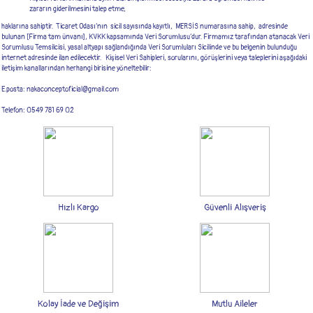
zararın giderilmesini talep etme,
haklarına sahiptir. Ticaret Odası’nın sicil sayısında kayıtlı, MERSİS numarasına sahip, adresinde
bulunan [Firma tam ünvanı], KVKK kapsamında Veri Sorumlusu’dur. Firmamız tarafından atanacak Veri
Sorumlusu Temsilcisi, yasal altyapı sağlandığında Veri Sorumluları Sicilinde ve bu belgenin bulunduğu
internet adresinde ilan edilecektir. Kişisel Veri Sahipleri, sorularını, görüşlerini veya taleplerini aşağıdaki
iletişim kanallarından herhangi birisine yöneltebilir:
E.posta: nakaconceptoficial@gmail.com
Telefon: 0549 781 69 02
Hızlı Kargo
Güvenli Alışveriş
Kolay İade ve Değişim
Mutlu Aileler