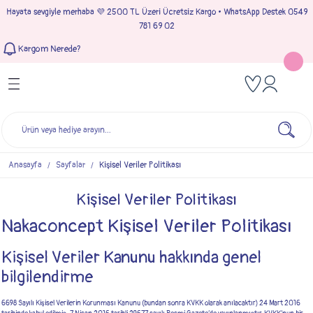
Hayata sevgiyle merhaba 💜 2500 TL Üzeri Ücretsiz Kargo • WhatsApp Destek 0549
Geri Dön
Geri Dön
Geri Dön
Geri Dön
781 69 02
Kargom Nerede?
Tulumlar
Bebek & Çocuk Takımları
Müslin Giyim
e Çıkışı
Kız Bebek Tulumları
Kız Bebek Takım
Kız Bebek Müslin Giyim
Çıkışı
Erkek Bebek Tulumları
Erkek Bebek Takım
Erkek Bebek Müslin Giyim
seleri
Anasayfa
Sayfalar
Kişisel Veriler Politikası
ımları
Kişisel Veriler Politikası
Nakaconcept Kişisel Veriler Politikası
Kişisel Veriler Kanunu hakkında genel
bilgilendirme
6698 Sayılı Kişisel Verilerin Korunması Kanunu (bundan sonra KVKK olarak anılacaktır) 24 Mart 2016