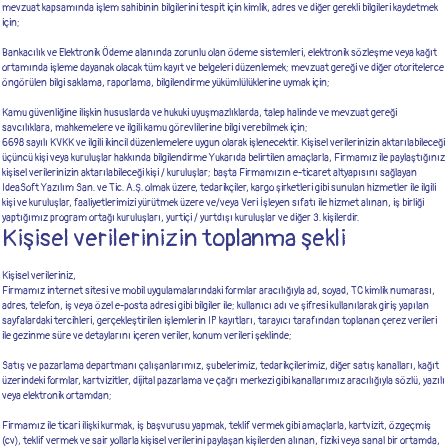
mevzuat kapsamında işlem sahibinin bilgilerini tespit için kimlik, adres ve diğer gerekli bilgileri kaydetmek
için;
Bankacılık ve Elektronik Ödeme alanında zorunlu olan ödeme sistemleri, elektronik sözleşme veya kağıt
ortamında işleme dayanak olacak tüm kayıt ve belgeleri düzenlemek; mevzuat gereği ve diğer otoritelerce
öngörülen bilgi saklama, raporlama, bilgilendirme yükümlülüklerine uymak için;
Kamu güvenliğine ilişkin hususlarda ve hukuki uyuşmazlıklarda, talep halinde ve mevzuat gereği
savcılıklara, mahkemelere ve ilgili kamu görevlilerine bilgi verebilmek için;
6698 sayılı KVKK ve ilgili ikincil düzenlemelere uygun olarak işlenecektir. Kişisel verilerinizin aktarılabileceği
üçüncü kişi veya kuruluşlar hakkında bilgilendirme Yukarıda belirtilen amaçlarla, Firmamız ile paylaştığınız
kişisel verilerinizin aktarılabileceği kişi / kuruluşlar; başta Firmamızın e-ticaret altyapısını sağlayan
IdeaSoft Yazılım San. ve Tic. A.Ş. olmak üzere, tedarikçiler, kargo şirketleri gibi sunulan hizmetler ile ilgili
kişi ve kuruluşlar, faaliyetlerimizi yürütmek üzere ve/veya Veri İşleyen sıfatı ile hizmet alınan, iş birliği
yaptığımız program ortağı kuruluşları, yurtiçi / yurtdışı kuruluşlar ve diğer 3. kişilerdir.
Kişisel verilerinizin toplanma şekli
Kişisel verileriniz,
Firmamız internet sitesi ve mobil uygulamalarındaki formlar aracılığıyla ad, soyad, TC kimlik numarası,
adres, telefon, iş veya özel e-posta adresi gibi bilgiler ile; kullanıcı adı ve şifresi kullanılarak giriş yapılan
sayfalardaki tercihleri, gerçekleştirilen işlemlerin IP kayıtları, tarayıcı tarafından toplanan çerez verileri
ile gezinme süre ve detaylarını içeren veriler, konum verileri şeklinde;
Satış ve pazarlama departmanı çalışanlarımız, şubelerimiz, tedarikçilerimiz, diğer satış kanalları, kağıt
üzerindeki formlar, kartvizitler, dijital pazarlama ve çağrı merkezi gibi kanallarımız aracılığıyla sözlü, yazılı
veya elektronik ortamdan;
Firmamız ile ticari ilişki kurmak, iş başvurusu yapmak, teklif vermek gibi amaçlarla, kartvizit, özgeçmiş
(cv), teklif vermek ve sair yollarla kişisel verilerini paylaşan kişilerden alınan, fiziki veya sanal bir ortamda,