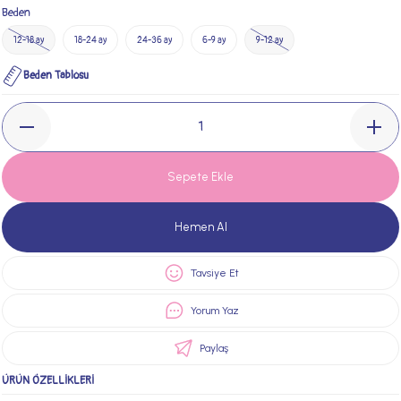
Beden
12-18 ay
18-24 ay
24-36 ay
6-9 ay
9-12 ay
Beden Tablosu
Sepete Ekle
Hemen Al
Tavsiye Et
Yorum Yaz
Paylaş
ÜRÜN ÖZELLİKLERİ