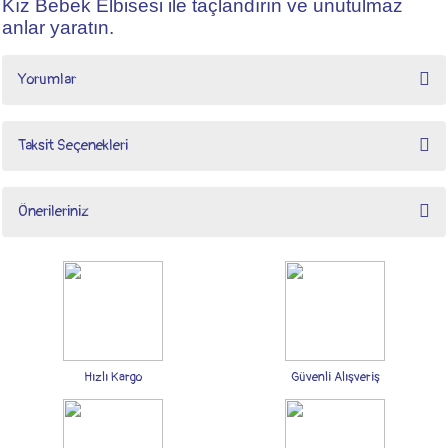
Kız Bebek Elbisesi ile taçlandırın ve unutulmaz
anlar yaratın.
Yorumlar
Taksit Seçenekleri
Bu ürüne ilk yorumu siz yapın!
Önerileriniz
Yorum Yaz
Bu ürünün fiyat bilgisi, resim, ürün açıklamalarında ve diğer konularda yetersiz
gördüğünüz noktaları öneri formunu kullanarak tarafımıza iletebilirsiniz.
Görüş ve önerileriniz için teşekkür ederiz.
Ürün resmi kalitesiz, bozuk veya görüntülenemiyor.
Ürün açıklamasında eksik bilgiler bulunuyor.
Hızlı Kargo
Güvenli Alışveriş
Ürün bilgilerinde hatalar bulunuyor.
Ürün fiyatı diğer sitelerden daha pahalı.