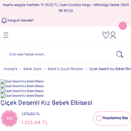
Hayata sevgiyle merhaba 💜 2500 TL Üzeri Ücretsiz Kargo • WhatsApp Destek 0549
Geri Dön
Geri Dön
Geri Dön
Geri Dön
781 69 02
Kargom Nerede?
Tulumlar
Bebek & Çocuk Takımları
Müslin Giyim
e Çıkışı
Kız Bebek Tulumları
Kız Bebek Takım
Kız Bebek Müslin Giyim
Çıkışı
Erkek Bebek Tulumları
Erkek Bebek Takım
Erkek Bebek Müslin Giyim
seleri
Anasayfa
Bebek Giyim
Bebek & Çocuk Elbiseleri
Çiçek Desenli Kız Bebek Elbi
ımları
Çiçek Desenli Kız Bebek Elbisesi
1.378,80 TL
%20
1.103,04 TL