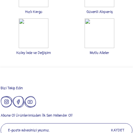
Ürün resmi kalitesiz, bozuk veya görüntülenemiyor.
Ürün açıklamasında eksik bilgiler bulunuyor.
Hızlı Kargo
Güvenli Alışveriş
Ürün bilgilerinde hatalar bulunuyor.
Ürün fiyatı diğer sitelerden daha pahalı.
Bu ürüne benzer farklı alternatifler olmalı.
Kolay İade ve Değişim
Mutlu Aileler
Gönder
Bizi Takip Edin
Abone Ol Ürünlerimizden İlk Sen Haberdar Ol!
KAYDET