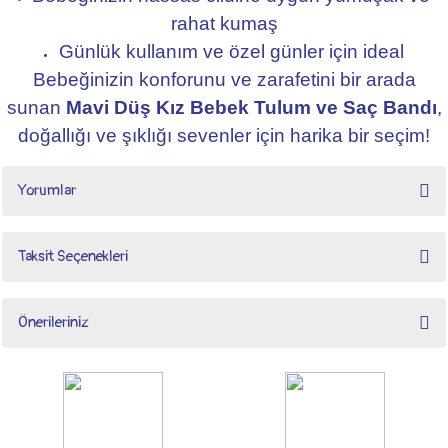
rahat kumaş
Günlük kullanım ve özel günler için ideal
Bebeğinizin konforunu ve zarafetini bir arada
sunan
Mavi Düş Kız Bebek Tulum ve Saç Bandı
,
doğallığı ve şıklığı sevenler için harika bir seçim!
Yorumlar
Taksit Seçenekleri
kız bebek tulum
Önerileriniz
çok sevimli tam yazlık hızlı kargo için teşekkürler
Bu ürünün fiyat bilgisi, resim, ürün açıklamalarında ve diğer konularda yetersiz
e... v... | 20/06/2025
gördüğünüz noktaları öneri formunu kullanarak tarafımıza iletebilirsiniz.
Görüş ve önerileriniz için teşekkür ederiz.
Yorum Yaz