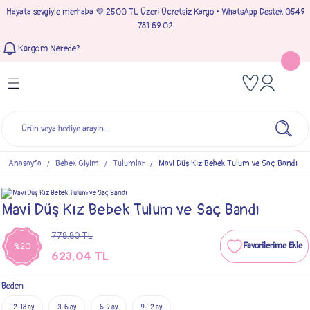
Hayata sevgiyle merhaba 💜 2500 TL Üzeri Ücretsiz Kargo • WhatsApp Destek 0549
Geri Dön
Geri Dön
Geri Dön
Geri Dön
781 69 02
Kargom Nerede?
Tulumlar
Bebek & Çocuk Takımları
Müslin Giyim
e Çıkışı
Kız Bebek Tulumları
Kız Bebek Takım
Kız Bebek Müslin Giyim
Çıkışı
Erkek Bebek Tulumları
Erkek Bebek Takım
Erkek Bebek Müslin Giyim
seleri
Anasayfa
Bebek Giyim
Tulumlar
Mavi Düş Kız Bebek Tulum ve Saç Bandı
ımları
Mavi Düş Kız Bebek Tulum ve Saç Bandı
778,80 TL
%20
623,04 TL
Beden
12-18 ay
3-6 ay
6-9 ay
9-12 ay