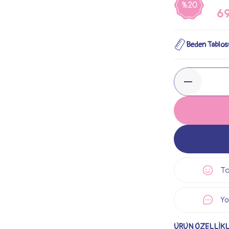
%20
6
Beden Tablos
Ta
Yo
ÜRÜN ÖZELLİKL