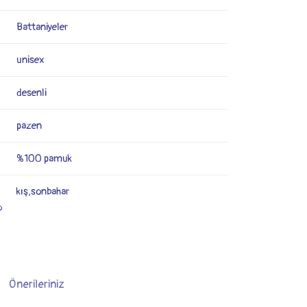
Battaniyeler
unisex
desenli
pazen
%100 pamuk
kış,sonbahar
o
Önerileriniz