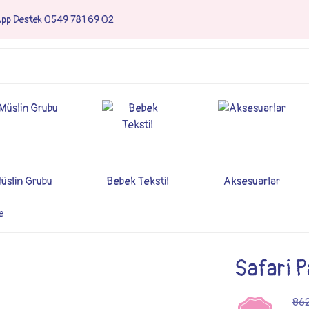
App Destek 0549 781 69 02
üslin Grubu
Bebek Tekstil
Aksesuarlar
e
Safari 
862