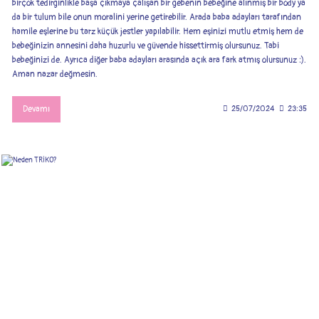
birçok tedirginlikle başa çıkmaya çalışan bir gebenin bebeğine alınmış bir body ya
da bir tulum bile onun moralini yerine getirebilir. Arada baba adayları tarafından
hamile eşlerine bu tarz küçük jestler yapılabilir. Hem eşinizi mutlu etmiş hem de
bebeğinizin annesini daha huzurlu ve güvende hissettirmiş olursunuz. Tabi
bebeğinizi de. Ayrıca diğer baba adayları arasında açık ara fark atmış olursunuz :).
Aman nazar değmesin.
Devamı
25/07/2024
23:35