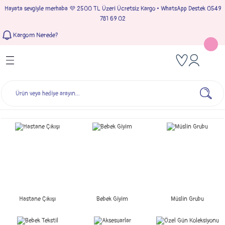
Hayata sevgiyle merhaba 💜 2500 TL Üzeri Ücretsiz Kargo • WhatsApp Destek 0549
Geri Dön
Geri Dön
Geri Dön
Geri Dön
781 69 02
Kargom Nerede?
Tulumlar
Bebek & Çocuk Takımları
Müslin Giyim
e Çıkışı
Kız Bebek Tulumları
Kız Bebek Takım
Kız Bebek Müslin Giyim
Çıkışı
Erkek Bebek Tulumları
Erkek Bebek Takım
Erkek Bebek Müslin Giyim
seleri
ımları
Hastane Çıkışı
Bebek Giyim
Müslin Grubu