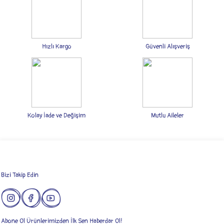
Görüş ve önerileriniz için teşekkür ederiz.
Ürün resmi kalitesiz, bozuk veya görüntülenemiyor.
Ürün açıklamasında eksik bilgiler bulunuyor.
Hızlı Kargo
Güvenli Alışveriş
Ürün bilgilerinde hatalar bulunuyor.
Ürün fiyatı diğer sitelerden daha pahalı.
Bu ürüne benzer farklı alternatifler olmalı.
Kolay İade ve Değişim
Mutlu Aileler
Gönder
Bizi Takip Edin
Abone Ol Ürünlerimizden İlk Sen Haberdar Ol!