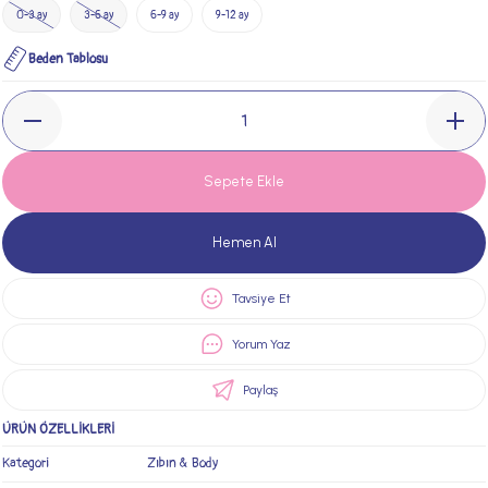
0-3 ay
3-6 ay
6-9 ay
9-12 ay
Beden Tablosu
Sepete Ekle
Hemen Al
Tavsiye Et
Yorum Yaz
Paylaş
ÜRÜN ÖZELLİKLERİ
Kategori
Zıbın & Body