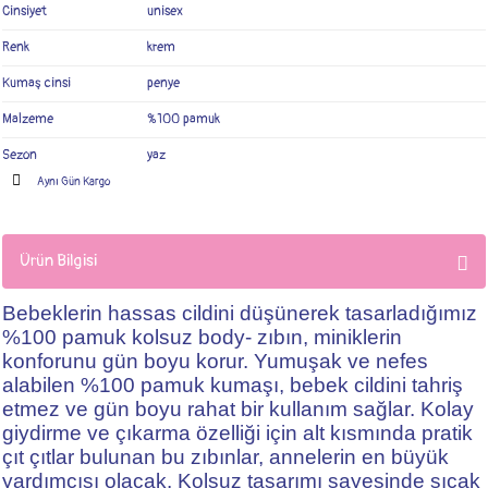
Cinsiyet
unisex
Renk
krem
Kumaş cinsi
penye
Malzeme
%100 pamuk
Sezon
yaz
Aynı Gün Kargo
Ürün Bilgisi
Bebeklerin hassas cildini düşünerek tasarladığımız
%100 pamuk kolsuz body- zıbın, miniklerin
konforunu gün boyu korur. Yumuşak ve nefes
alabilen %100 pamuk kumaşı, bebek cildini tahriş
etmez ve gün boyu rahat bir kullanım sağlar. Kolay
giydirme ve çıkarma özelliği için alt kısmında pratik
çıt çıtlar bulunan bu zıbınlar, annelerin en büyük
yardımcısı olacak. Kolsuz tasarımı sayesinde sıcak