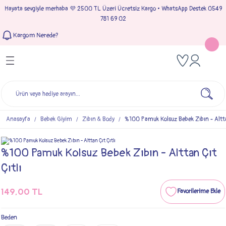
Hayata sevgiyle merhaba 💜 2500 TL Üzeri Ücretsiz Kargo • WhatsApp Destek 0549
Geri Dön
Geri Dön
Geri Dön
Geri Dön
781 69 02
Kargom Nerede?
Tulumlar
Bebek & Çocuk Takımları
Müslin Giyim
e Çıkışı
Kız Bebek Tulumları
Kız Bebek Takım
Kız Bebek Müslin Giyim
Çıkışı
Erkek Bebek Tulumları
Erkek Bebek Takım
Erkek Bebek Müslin Giyim
seleri
Anasayfa
Bebek Giyim
Zıbın & Body
%100 Pamuk Kolsuz Bebek Zıbın - Altta
ımları
%100 Pamuk Kolsuz Bebek Zıbın - Alttan Çıt
Çıtlı
149,00 TL
Beden