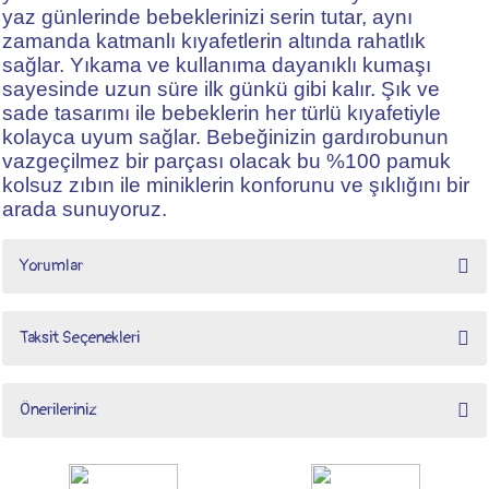
yaz günlerinde bebeklerinizi serin tutar, aynı
zamanda katmanlı kıyafetlerin altında rahatlık
sağlar. Yıkama ve kullanıma dayanıklı kumaşı
sayesinde uzun süre ilk günkü gibi kalır. Şık ve
sade tasarımı ile bebeklerin her türlü kıyafetiyle
kolayca uyum sağlar. Bebeğinizin gardırobunun
vazgeçilmez bir parçası olacak bu %100 pamuk
kolsuz zıbın ile miniklerin konforunu ve şıklığını bir
arada sunuyoruz.
Yorumlar
Taksit Seçenekleri
Bu ürüne ilk yorumu siz yapın!
Önerileriniz
Yorum Yaz
Bu ürünün fiyat bilgisi, resim, ürün açıklamalarında ve diğer konularda yetersiz
gördüğünüz noktaları öneri formunu kullanarak tarafımıza iletebilirsiniz.