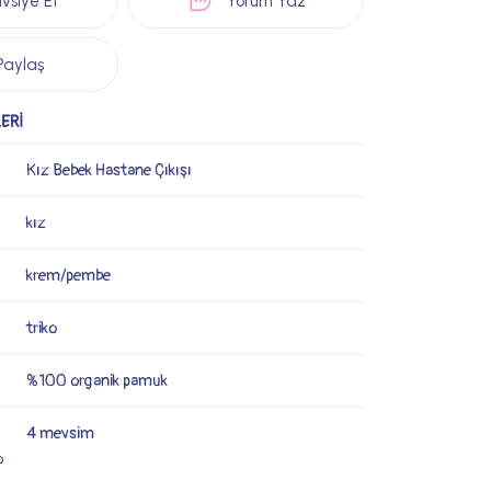
vsiye Et
Yorum Yaz
Paylaş
ERİ
Kız Bebek Hastane Çıkışı
kız
krem/pembe
triko
%100 organik pamuk
4 mevsim
o