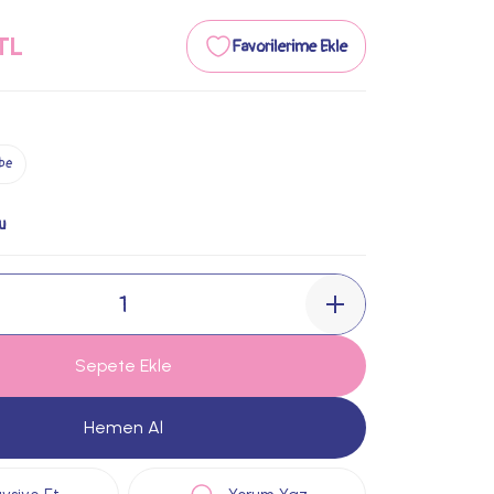
TL
be
u
Sepete Ekle
Hemen Al