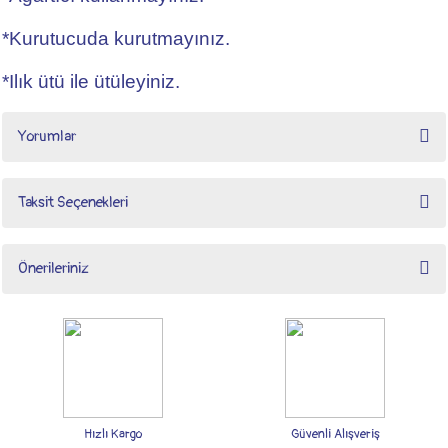
*Kurutucuda kurutmayınız.
*Ilık ütü ile ütüleyiniz.
Yorumlar
Taksit Seçenekleri
Bu ürüne ilk yorumu siz yapın!
Önerileriniz
Yorum Yaz
Bu ürünün fiyat bilgisi, resim, ürün açıklamalarında ve diğer konularda yetersiz
gördüğünüz noktaları öneri formunu kullanarak tarafımıza iletebilirsiniz.
Görüş ve önerileriniz için teşekkür ederiz.
Ürün resmi kalitesiz, bozuk veya görüntülenemiyor.
Ürün açıklamasında eksik bilgiler bulunuyor.
Hızlı Kargo
Güvenli Alışveriş