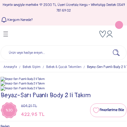
Hayata sevgiyle merhaba 💜 2500 TL Üzeri Ücretsiz Kargo • WhatsApp Destek 0549
Geri Dön
Geri Dön
Geri Dön
Geri Dön
781 69 02
Kargom Nerede?
Tulumlar
Bebek & Çocuk Takımları
Müslin Giyim
e Çıkışı
Kız Bebek Tulumları
Kız Bebek Takım
Kız Bebek Müslin Giyim
Çıkışı
Erkek Bebek Tulumları
Erkek Bebek Takım
Erkek Bebek Müslin Giyim
seleri
Anasayfa
Bebek Giyim
Bebek & Çocuk Takımları
Beyaz-Sarı Puanlı Body 2 li
ımları
Beyaz-Sarı Puanlı Body 2 li Takım
604,21 TL
%30
422,95 TL
Beden