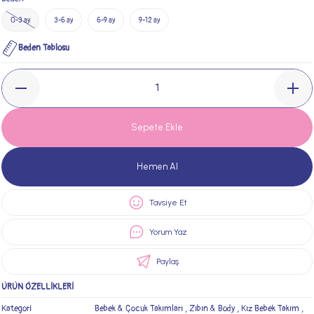
0-3 ay
3-6 ay
6-9 ay
9-12 ay
Beden Tablosu
Sepete Ekle
Hemen Al
Tavsiye Et
Yorum Yaz
Paylaş
ÜRÜN ÖZELLİKLERİ
Kategori
Bebek & Çocuk Takımları
,
Zıbın & Body
,
Kız Bebek Takım
,