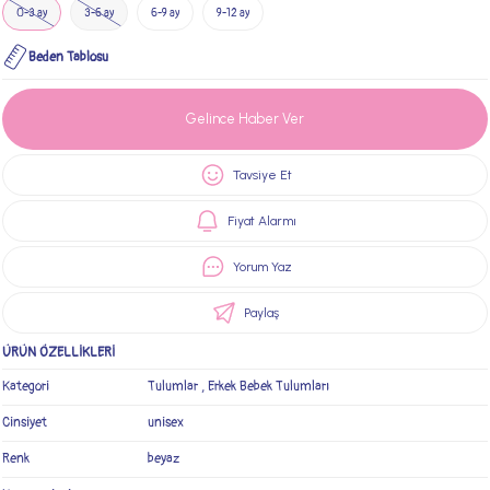
0-3 ay
3-6 ay
6-9 ay
9-12 ay
Beden Tablosu
Gelince Haber Ver
Tavsiye Et
Fiyat Alarmı
Yorum Yaz
Paylaş
ÜRÜN ÖZELLİKLERİ
Kategori
Tulumlar
,
Erkek Bebek Tulumları
Cinsiyet
unisex
Renk
beyaz