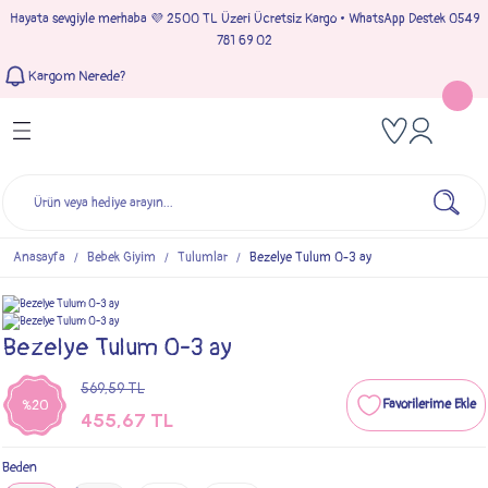
Hayata sevgiyle merhaba 💜 2500 TL Üzeri Ücretsiz Kargo • WhatsApp Destek 0549
Geri Dön
Geri Dön
Geri Dön
Geri Dön
781 69 02
Kargom Nerede?
Tulumlar
Bebek & Çocuk Takımları
Müslin Giyim
e Çıkışı
Kız Bebek Tulumları
Kız Bebek Takım
Kız Bebek Müslin Giyim
Çıkışı
Erkek Bebek Tulumları
Erkek Bebek Takım
Erkek Bebek Müslin Giyim
seleri
Anasayfa
Bebek Giyim
Tulumlar
Bezelye Tulum 0-3 ay
ımları
Bezelye Tulum 0-3 ay
569,59 TL
%20
455,67 TL
Beden