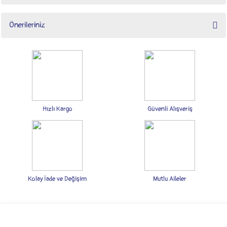
Önerileriniz
Yorum Yaz
Bu ürünün fiyat bilgisi, resim, ürün açıklamalarında ve diğer konularda yetersiz
gördüğünüz noktaları öneri formunu kullanarak tarafımıza iletebilirsiniz.
Görüş ve önerileriniz için teşekkür ederiz.
Ürün resmi kalitesiz, bozuk veya görüntülenemiyor.
Ürün açıklamasında eksik bilgiler bulunuyor.
Hızlı Kargo
Güvenli Alışveriş
Ürün bilgilerinde hatalar bulunuyor.
Ürün fiyatı diğer sitelerden daha pahalı.
Bu ürüne benzer farklı alternatifler olmalı.
Kolay İade ve Değişim
Mutlu Aileler
Gönder