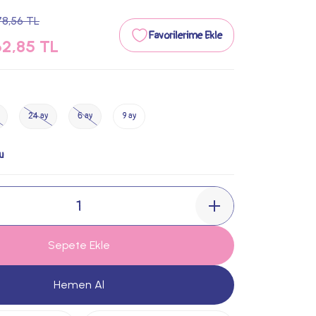
78,56 TL
2,85 TL
24 ay
6 ay
9 ay
u
Sepete Ekle
Hemen Al