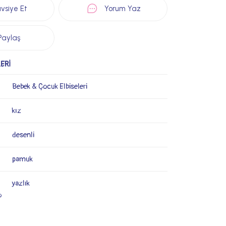
vsiye Et
Yorum Yaz
Paylaş
ERİ
Bebek & Çocuk Elbiseleri
kız
desenli
pamuk
yazlık
o