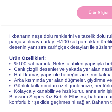
Ürün Bilgisi
İlkbaharın neşe dolu renklerini ve tazelik dolu
parçası olmaya aday. %100 saf pamuktan üretilen 
desenin yanı sıra zarif çiçek detayları ile süslen
Ürün Özellikleri:
%100 saf pamuk. Nefes alabilen yapısıyla bebeği
Canlı çizgili desenler ve yakada yer alan nazik
Hafif kumaş yapısı ile bebeğinizin serin kalmas
Arka kısmında yer alan düğmeler, giydirme ve ç
Günlük kullanımdan özel günlerinize, her türlü 
Kolayca yıkanabilir ve hızlı kurur, annelerin işin
Blossom Stripes Kız Bebek Elbisesi, baharın canlıl
konforlu bir şekilde geçirmesini sağlar. Baharın 