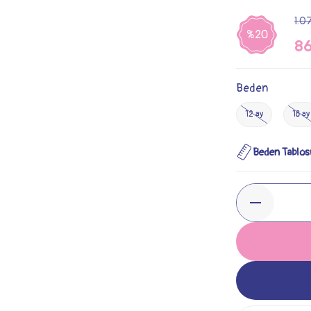
1.0
%20
86
Beden
12 ay
18 ay
Beden Tablos