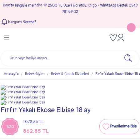
Hayata sevgiyle merhaba 💜 2500 TL Üzeri Ücretsiz Kargo • WhatsApp Destek 0549
Geri Dön
Geri Dön
Geri Dön
Geri Dön
781 69 02
Kargom Nerede?
Tulumlar
Bebek & Çocuk Takımları
Müslin Giyim
e Çıkışı
Kız Bebek Tulumları
Kız Bebek Takım
Kız Bebek Müslin Giyim
Çıkışı
Erkek Bebek Tulumları
Erkek Bebek Takım
Erkek Bebek Müslin Giyim
seleri
Anasayfa
Bebek Giyim
Bebek & Çocuk Elbiseleri
Fırfır Yakalı Ekose Elbise 18 
ımları
Fırfır Yakalı Ekose Elbise 18 ay
1.078,56 TL
%20
862,85 TL