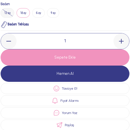
Beden
12 ay
18 ay
6 ay
9 ay
Beden Tablosu
Sepete Ekle
Hemen Al
Tavsiye Et
Fiyat Alarmı
Yorum Yaz
Paylaş