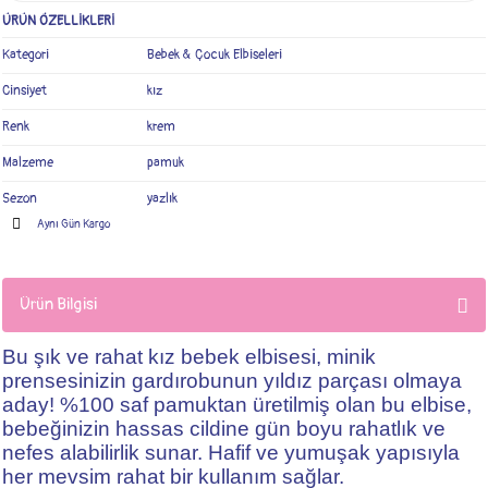
ÜRÜN ÖZELLİKLERİ
Kategori
Bebek & Çocuk Elbiseleri
Cinsiyet
kız
Renk
krem
Malzeme
pamuk
Sezon
yazlık
Aynı Gün Kargo
Ürün Bilgisi
Bu şık ve rahat kız bebek elbisesi, minik
prensesinizin gardırobunun yıldız parçası olmaya
aday! %100 saf pamuktan üretilmiş olan bu elbise,
bebeğinizin hassas cildine gün boyu rahatlık ve
nefes alabilirlik sunar. Hafif ve yumuşak yapısıyla
her mevsim rahat bir kullanım sağlar.