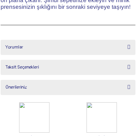
ön plana çıkarır. Şimdi sepetinize ekleyin ve minik
prensesinizin şıklığını bir sonraki seviyeye taşıyın!
Yorumlar
Taksit Seçenekleri
Bu ürüne ilk yorumu siz yapın!
Önerileriniz
Yorum Yaz
Bu ürünün fiyat bilgisi, resim, ürün açıklamalarında ve diğer konularda yetersiz
gördüğünüz noktaları öneri formunu kullanarak tarafımıza iletebilirsiniz.
Görüş ve önerileriniz için teşekkür ederiz.
Ürün resmi kalitesiz, bozuk veya görüntülenemiyor.