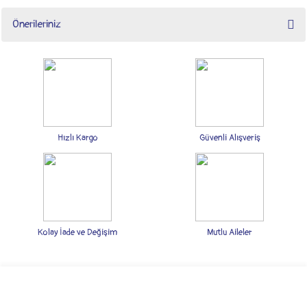
Önerileriniz
Yorum Yaz
Bu ürünün fiyat bilgisi, resim, ürün açıklamalarında ve diğer konularda yetersiz
gördüğünüz noktaları öneri formunu kullanarak tarafımıza iletebilirsiniz.
Görüş ve önerileriniz için teşekkür ederiz.
Ürün resmi kalitesiz, bozuk veya görüntülenemiyor.
Ürün açıklamasında eksik bilgiler bulunuyor.
Hızlı Kargo
Güvenli Alışveriş
Ürün bilgilerinde hatalar bulunuyor.
Ürün fiyatı diğer sitelerden daha pahalı.
Bu ürüne benzer farklı alternatifler olmalı.
Kolay İade ve Değişim
Mutlu Aileler
Gönder