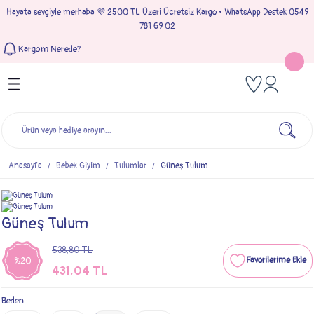
Hayata sevgiyle merhaba 💜 2500 TL Üzeri Ücretsiz Kargo • WhatsApp Destek 0549
Geri Dön
Geri Dön
Geri Dön
Geri Dön
781 69 02
Kargom Nerede?
Tulumlar
Bebek & Çocuk Takımları
Müslin Giyim
e Çıkışı
Kız Bebek Tulumları
Kız Bebek Takım
Kız Bebek Müslin Giyim
Çıkışı
Erkek Bebek Tulumları
Erkek Bebek Takım
Erkek Bebek Müslin Giyim
seleri
Anasayfa
Bebek Giyim
Tulumlar
Güneş Tulum
ımları
Güneş Tulum
538,80 TL
%20
431,04 TL
Beden