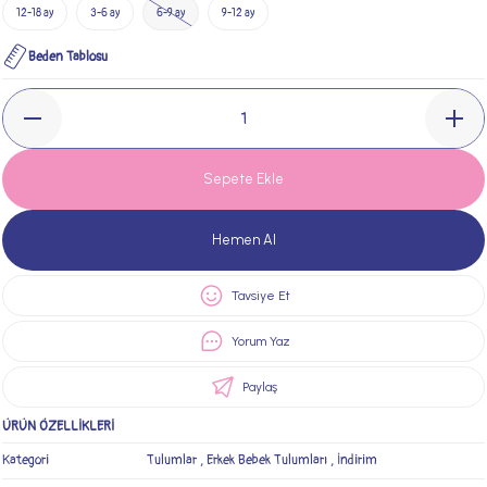
12-18 ay
3-6 ay
6-9 ay
9-12 ay
Beden Tablosu
Sepete Ekle
Hemen Al
Tavsiye Et
Yorum Yaz
Paylaş
ÜRÜN ÖZELLİKLERİ
Kategori
Tulumlar
,
Erkek Bebek Tulumları
,
İndirim