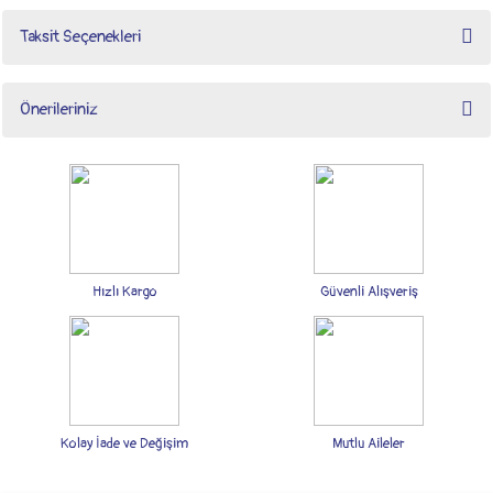
Taksit Seçenekleri
Bu ürüne ilk yorumu siz yapın!
Önerileriniz
Yorum Yaz
Bu ürünün fiyat bilgisi, resim, ürün açıklamalarında ve diğer konularda yetersiz
gördüğünüz noktaları öneri formunu kullanarak tarafımıza iletebilirsiniz.
Görüş ve önerileriniz için teşekkür ederiz.
Ürün resmi kalitesiz, bozuk veya görüntülenemiyor.
Ürün açıklamasında eksik bilgiler bulunuyor.
Hızlı Kargo
Güvenli Alışveriş
Ürün bilgilerinde hatalar bulunuyor.
Ürün fiyatı diğer sitelerden daha pahalı.
Bu ürüne benzer farklı alternatifler olmalı.
Kolay İade ve Değişim
Mutlu Aileler