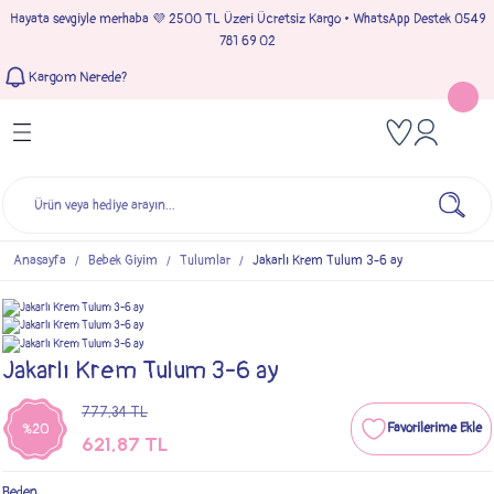
Hayata sevgiyle merhaba 💜 2500 TL Üzeri Ücretsiz Kargo • WhatsApp Destek 0549
Geri Dön
Geri Dön
Geri Dön
Geri Dön
781 69 02
Kargom Nerede?
Tulumlar
Bebek & Çocuk Takımları
Müslin Giyim
e Çıkışı
Kız Bebek Tulumları
Kız Bebek Takım
Kız Bebek Müslin Giyim
Çıkışı
Erkek Bebek Tulumları
Erkek Bebek Takım
Erkek Bebek Müslin Giyim
seleri
Anasayfa
Bebek Giyim
Tulumlar
Jakarlı Krem Tulum 3-6 ay
ımları
Jakarlı Krem Tulum 3-6 ay
777,34 TL
%20
621,87 TL
Beden