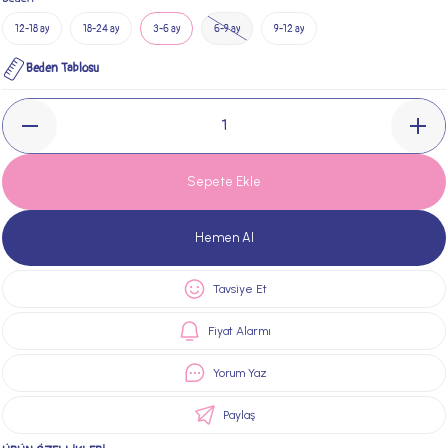
12-18 ay
18-24 ay
3-6 ay
6-9 ay
9-12 ay
Beden Tablosu
Sepete Ekle
Hemen Al
Tavsiye Et
Fiyat Alarmı
Yorum Yaz
Paylaş