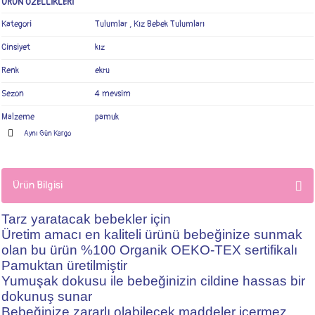
ÜRÜN ÖZELLİKLERİ
Kategori
Tulumlar
,
Kız Bebek Tulumları
Cinsiyet
kız
Renk
ekru
Sezon
4 mevsim
Malzeme
pamuk
Aynı Gün Kargo
Ürün Bilgisi
Tarz yaratacak bebekler için
Üretim amacı en kaliteli ürünü bebeğinize sunmak
olan bu ürün %100 Organik OEKO-TEX sertifikalı
Pamuktan üretilmiştir
Yumuşak dokusu ile bebeğinizin cildine hassas bir
dokunuş sunar
Bebeğinize zararlı olabilecek maddeler içermez