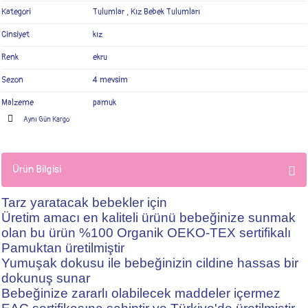
Kategori
Tulumlar
,
Kız Bebek Tulumları
Cinsiyet
kız
Renk
ekru
Sezon
4 mevsim
Malzeme
pamuk
Aynı Gün Kargo
Ürün Bilgisi
Tarz yaratacak bebekler için
Üretim amacı en kaliteli ürünü bebeğinize sunmak
olan bu ürün %100 Organik OEKO-TEX sertifikalı
Pamuktan üretilmiştir
Yumuşak dokusu ile bebeğinizin cildine hassas bir
dokunuş sunar
Bebeğinize zararlı olabilecek maddeler içermez