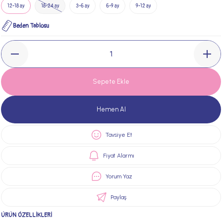
12-18 ay
18-24 ay
3-6 ay
6-9 ay
9-12 ay
Beden Tablosu
Sepete Ekle
Hemen Al
Tavsiye Et
Fiyat Alarmı
Yorum Yaz
Paylaş
ÜRÜN ÖZELLİKLERİ