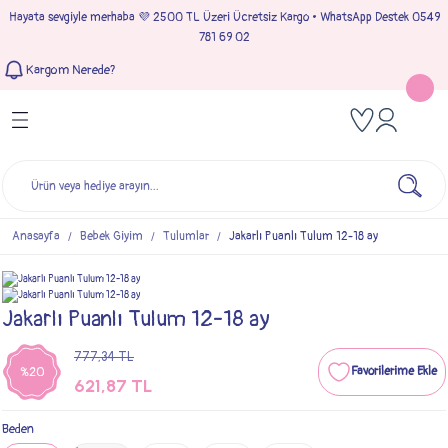
Hayata sevgiyle merhaba 💜 2500 TL Üzeri Ücretsiz Kargo • WhatsApp Destek 0549
Geri Dön
Geri Dön
Geri Dön
Geri Dön
781 69 02
Kargom Nerede?
Tulumlar
Bebek & Çocuk Takımları
Müslin Giyim
e Çıkışı
Kız Bebek Tulumları
Kız Bebek Takım
Kız Bebek Müslin Giyim
Çıkışı
Erkek Bebek Tulumları
Erkek Bebek Takım
Erkek Bebek Müslin Giyim
seleri
Anasayfa
Bebek Giyim
Tulumlar
Jakarlı Puanlı Tulum 12-18 ay
ımları
Jakarlı Puanlı Tulum 12-18 ay
777,34 TL
%20
621,87 TL
Beden