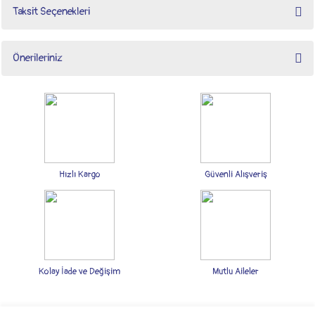
Taksit Seçenekleri
Bu ürüne ilk yorumu siz yapın!
Önerileriniz
Yorum Yaz
Bu ürünün fiyat bilgisi, resim, ürün açıklamalarında ve diğer konularda yetersiz
gördüğünüz noktaları öneri formunu kullanarak tarafımıza iletebilirsiniz.
Görüş ve önerileriniz için teşekkür ederiz.
Ürün resmi kalitesiz, bozuk veya görüntülenemiyor.
Ürün açıklamasında eksik bilgiler bulunuyor.
Hızlı Kargo
Güvenli Alışveriş
Ürün bilgilerinde hatalar bulunuyor.
Ürün fiyatı diğer sitelerden daha pahalı.
Bu ürüne benzer farklı alternatifler olmalı.
Kolay İade ve Değişim
Mutlu Aileler