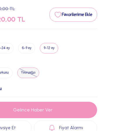
0,00 TL
20,00 TL
-24 ay
6-9 ay
9-12 ay
urkuaz
Yavruağzı
u
Gelince Haber Ver
vsiye Et
Fiyat Alarmı