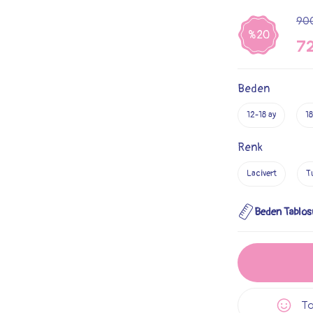
90
%20
7
Beden
12-18 ay
18
Renk
Lacivert
T
Beden Tablos
Ta