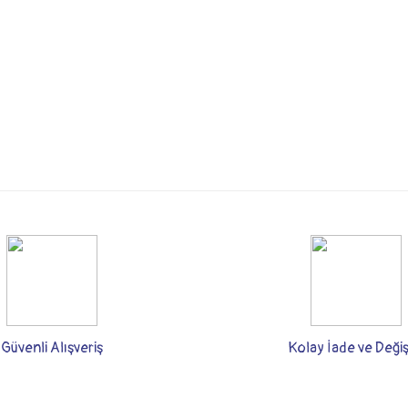
rsiz gördüğünüz noktaları öneri formunu kullanarak tarafımıza iletebilirsiniz.
Bu ürüne ilk yorumu siz yapın!
Yorum Yaz
Güvenli Alışveriş
Kolay İade ve Deği