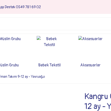
App Destek 0549 781 69 02
üslin Grubu
Bebek Tekstil
Aksesuarlar
fman Takım 9-12 ay - Yavruağzı
Kangru 
12 ay - 