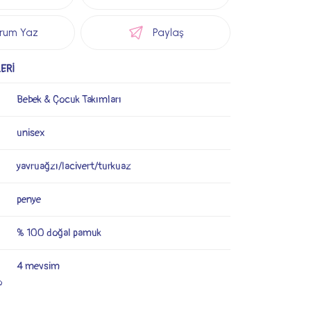
rum Yaz
Paylaş
ERİ
Bebek & Çocuk Takımları
unisex
yavruağzı/lacivert/turkuaz
penye
% 100 doğal pamuk
4 mevsim
o