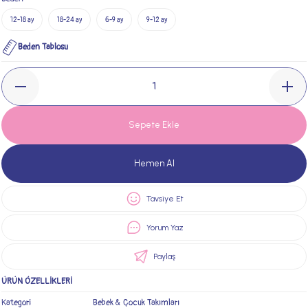
12-18 ay
18-24 ay
6-9 ay
9-12 ay
Beden Tablosu
Sepete Ekle
Hemen Al
Tavsiye Et
Yorum Yaz
Paylaş
ÜRÜN ÖZELLİKLERİ
Kategori
Bebek & Çocuk Takımları