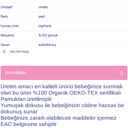
Cinsiyet
unisex
Renk
yeşil
Kumaş cinsi
kapitone
Malzeme
%100 pamuk
Sezon
sonbahar,kış
Aynı Gün Kargo
Ürün Bilgisi
Üretim amacı en kaliteli ürünü bebeğinize sunmak
olan bu ürün %100 Organik OEKO-TEX sertifikalı
Pamuktan üretilmiştir
Yumuşak dokusu ile bebeğinizin cildine hassas bir
dokunuş sunar
Bebeğinize zararlı olabilecek maddeler içermez
EAC belgesine sahiptir