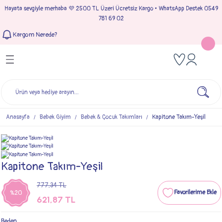
Hayata sevgiyle merhaba 💜 2500 TL Üzeri Ücretsiz Kargo • WhatsApp Destek 0549
Geri Dön
Geri Dön
Geri Dön
Geri Dön
781 69 02
Kargom Nerede?
Tulumlar
Bebek & Çocuk Takımları
Müslin Giyim
e Çıkışı
Kız Bebek Tulumları
Kız Bebek Takım
Kız Bebek Müslin Giyim
Çıkışı
Erkek Bebek Tulumları
Erkek Bebek Takım
Erkek Bebek Müslin Giyim
seleri
Anasayfa
Bebek Giyim
Bebek & Çocuk Takımları
Kapitone Takım-Yeşil
ımları
Kapitone Takım-Yeşil
777,34 TL
%20
621,87 TL
Beden