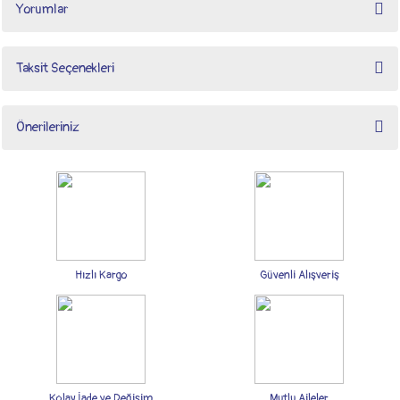
Yorumlar
Taksit Seçenekleri
Bu ürüne ilk yorumu siz yapın!
Önerileriniz
Yorum Yaz
Bu ürünün fiyat bilgisi, resim, ürün açıklamalarında ve diğer konularda yetersiz
gördüğünüz noktaları öneri formunu kullanarak tarafımıza iletebilirsiniz.
Görüş ve önerileriniz için teşekkür ederiz.
Ürün resmi kalitesiz, bozuk veya görüntülenemiyor.
Ürün açıklamasında eksik bilgiler bulunuyor.
Hızlı Kargo
Güvenli Alışveriş
Ürün bilgilerinde hatalar bulunuyor.
Ürün fiyatı diğer sitelerden daha pahalı.
Bu ürüne benzer farklı alternatifler olmalı.
Kolay İade ve Değişim
Mutlu Aileler