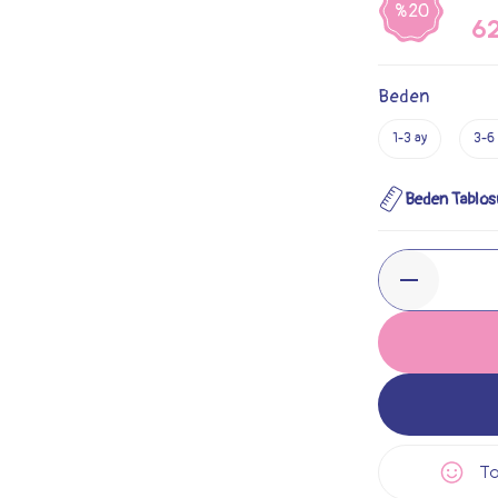
%20
6
Beden
1-3 ay
3-6 
Beden Tablos
Ta