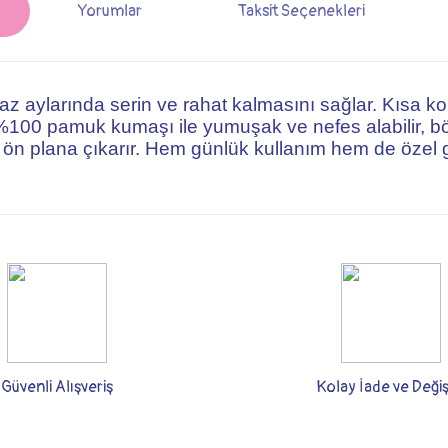
Yorumlar
Taksit Seçenekleri
yaz aylarında serin ve rahat kalmasını sağlar. Kısa 
 %100 pamuk kumaşı ile yumuşak ve nefes alabilir, bö
ı ön plana çıkarır. Hem günlük kullanım hem de özel 
rsiz gördüğünüz noktaları öneri formunu kullanarak tarafımıza iletebilirsiniz.
Bu ürüne ilk yorumu siz yapın!
Yorum Yaz
Güvenli Alışveriş
Kolay İade ve Deği