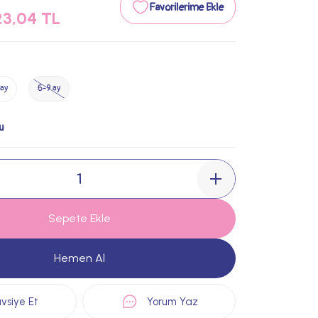
23,04 TL
ay
6-9 ay
u
Sepete Ekle
Hemen Al
vsiye Et
Yorum Yaz