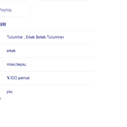
Paylaş
ERİ
Tulumlar
,
Erkek Bebek Tulumları
erkek
mavi,beyaz
%100 pamuk
yaz
o