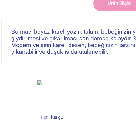
Ürün Bilgisi
Bu mavi beyaz kareli yazlık tulum, bebeğinizin 
giydirilmesi ve çıkarılması son derece kolaydır.
Modern ve şirin kareli desen, bebeğinizin tarzın
yıkanabilir ve düşük ısıda ütülenebilir.
Bu ürünün fiyat bilgisi, resim, ürün açıklamalarında ve diğer konularda yete
Görüş ve önerileriniz için teşekkür ederiz.
Ürün resmi kalitesiz, bozuk veya görüntülenemiyor.
Ürün açıklamasında eksik bilgiler bulunuyor.
Ürün bilgilerinde hatalar bulunuyor.
Hızlı Kargo
Ürün fiyatı diğer sitelerden daha pahalı.
Bu ürüne benzer farklı alternatifler olmalı.