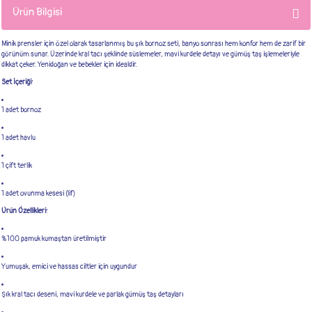
Ürün Bilgisi
Minik prensler için özel olarak tasarlanmış bu şık bornoz seti, banyo sonrası hem konfor hem de zarif bir
görünüm sunar. Üzerinde kral tacı şeklinde süslemeler, mavi kurdele detayı ve gümüş taş işlemeleriyle
dikkat çeker. Yenidoğan ve bebekler için idealdir.
Set İçeriği:
1 adet bornoz
1 adet havlu
1 çift terlik
1 adet ovunma kesesi (lif)
Ürün Özellikleri:
%100 pamuk kumaştan üretilmiştir
Yumuşak, emici ve hassas ciltler için uygundur
Şık kral tacı deseni, mavi kurdele ve parlak gümüş taş detayları