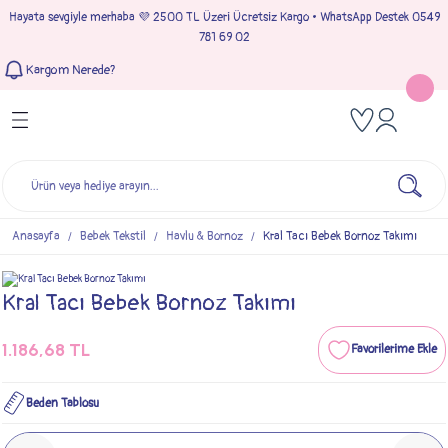
Hayata sevgiyle merhaba 💜 2500 TL Üzeri Ücretsiz Kargo • WhatsApp Destek 0549
Geri Dön
Geri Dön
Geri Dön
Geri Dön
781 69 02
Kargom Nerede?
Tulumlar
Bebek & Çocuk Takımları
Müslin Giyim
e Çıkışı
Kız Bebek Tulumları
Kız Bebek Takım
Kız Bebek Müslin Giyim
Çıkışı
Erkek Bebek Tulumları
Erkek Bebek Takım
Erkek Bebek Müslin Giyim
seleri
Anasayfa
Bebek Tekstil
Havlu & Bornoz
Kral Tacı Bebek Bornoz Takımı
ımları
Kral Tacı Bebek Bornoz Takımı
1.186,68 TL
Beden Tablosu