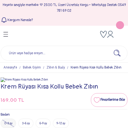
Hayata sevgiyle merhaba 💜 2500 TL Üzeri Ücretsiz Kargo • WhatsApp Destek 0549
Geri Dön
Geri Dön
Geri Dön
Geri Dön
781 69 02
Kargom Nerede?
Tulumlar
Bebek & Çocuk Takımları
Müslin Giyim
e Çıkışı
Kız Bebek Tulumları
Kız Bebek Takım
Kız Bebek Müslin Giyim
Çıkışı
Erkek Bebek Tulumları
Erkek Bebek Takım
Erkek Bebek Müslin Giyim
seleri
Anasayfa
Bebek Giyim
Zıbın & Body
Krem Rüyası Kısa Kollu Bebek Zıbın
ımları
Krem Rüyası Kısa Kollu Bebek Zıbın
169,00 TL
Beden
0-3 ay
3-6 ay
6-9 ay
9-12 ay