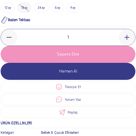
12 ay
18 ay
24 ay
6 ay
9 ay
Beden Tablosu
Sepete Ekle
Hemen Al
Tavsiye Et
Yorum Yaz
Paylaş
ÜRÜN ÖZELLİKLERİ
Kategori
Bebek & Çocuk Elbiseleri