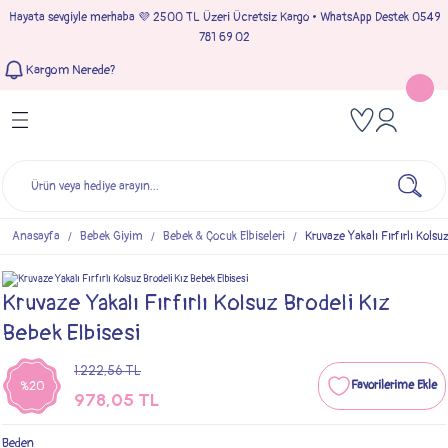
Hayata sevgiyle merhaba 💜 2500 TL Üzeri Ücretsiz Kargo • WhatsApp Destek 0549
Geri Dön
Geri Dön
Geri Dön
Geri Dön
781 69 02
Kargom Nerede?
Tulumlar
Bebek & Çocuk Takımları
Müslin Giyim
e Çıkışı
Kız Bebek Tulumları
Kız Bebek Takım
Kız Bebek Müslin Giyim
Çıkışı
Erkek Bebek Tulumları
Erkek Bebek Takım
Erkek Bebek Müslin Giyim
seleri
Anasayfa
Bebek Giyim
Bebek & Çocuk Elbiseleri
Kruvaze Yakalı Fırfırlı Kolsu
ımları
Kruvaze Yakalı Fırfırlı Kolsuz Brodeli Kız
Bebek Elbisesi
1.222,56 TL
%20
978,05 TL
Beden