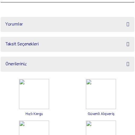
Yorumlar
Taksit Seçenekleri
Bu ürüne ilk yorumu siz yapın!
Önerileriniz
Yorum Yaz
Bu ürünün fiyat bilgisi, resim, ürün açıklamalarında ve diğer konularda yetersiz
gördüğünüz noktaları öneri formunu kullanarak tarafımıza iletebilirsiniz.
Görüş ve önerileriniz için teşekkür ederiz.
Ürün resmi kalitesiz, bozuk veya görüntülenemiyor.
Ürün açıklamasında eksik bilgiler bulunuyor.
Hızlı Kargo
Güvenli Alışveriş
Ürün bilgilerinde hatalar bulunuyor.
Ürün fiyatı diğer sitelerden daha pahalı.