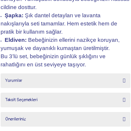
cildine dosttur.
Şapka:
Şık dantel detayları ve lavanta
nakışlarıyla seti tamamlar. Hem estetik hem de
pratik bir kullanım sağlar.
Eldiven:
Bebeğinizin ellerini nazikçe koruyan,
yumuşak ve dayanıklı kumaştan üretilmiştir.
Bu 3’lü set, bebeğinizin günlük şıklığını ve
rahatlığını en üst seviyeye taşıyor.
Yorumlar
Taksit Seçenekleri
3'lü Kız Bebek Hastane Çıkış Seti
Önerileriniz
3'lü Kız Bebek Hastane Çıkış Seti siparişim geldi, tavsiye ederim.