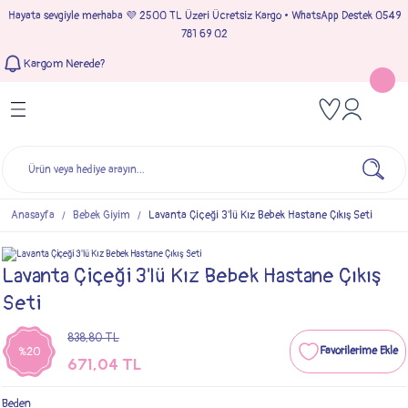
Hayata sevgiyle merhaba 💜 2500 TL Üzeri Ücretsiz Kargo • WhatsApp Destek 0549
Geri Dön
Geri Dön
Geri Dön
Geri Dön
781 69 02
Kargom Nerede?
Tulumlar
Bebek & Çocuk Takımları
Müslin Giyim
e Çıkışı
Kız Bebek Tulumları
Kız Bebek Takım
Kız Bebek Müslin Giyim
Çıkışı
Erkek Bebek Tulumları
Erkek Bebek Takım
Erkek Bebek Müslin Giyim
seleri
Anasayfa
Bebek Giyim
Lavanta Çiçeği 3'lü Kız Bebek Hastane Çıkış Seti
ımları
Lavanta Çiçeği 3'lü Kız Bebek Hastane Çıkış
Seti
838,80 TL
%20
671,04 TL
Beden