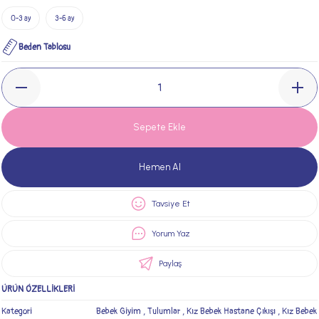
0-3 ay
3-6 ay
Beden Tablosu
Sepete Ekle
Hemen Al
Tavsiye Et
Yorum Yaz
Paylaş
ÜRÜN ÖZELLİKLERİ
Kategori
Bebek Giyim
,
Tulumlar
,
Kız Bebek Hastane Çıkışı
,
Kız Bebek