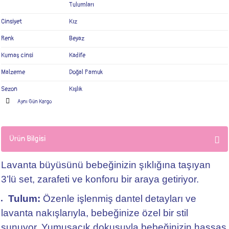
Tulumları
Cinsiyet
Kız
Renk
Beyaz
Kumaş cinsi
Kadife
Malzeme
Doğal Pamuk
Sezon
Kışlık
Aynı Gün Kargo
Ürün Bilgisi
Lavanta büyüsünü bebeğinizin şıklığına taşıyan
3’lü set, zarafeti ve konforu bir araya getiriyor.
Tulum:
Özenle işlenmiş dantel detayları ve
lavanta nakışlarıyla, bebeğinize özel bir stil
sunuyor. Yumuşacık dokusuyla bebeğinizin hassas