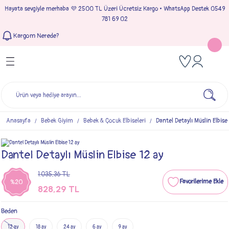
Hayata sevgiyle merhaba 💜 2500 TL Üzeri Ücretsiz Kargo • WhatsApp Destek 0549
Geri Dön
Geri Dön
Geri Dön
Geri Dön
781 69 02
Kargom Nerede?
Tulumlar
Bebek & Çocuk Takımları
Müslin Giyim
e Çıkışı
Kız Bebek Tulumları
Kız Bebek Takım
Kız Bebek Müslin Giyim
Çıkışı
Erkek Bebek Tulumları
Erkek Bebek Takım
Erkek Bebek Müslin Giyim
seleri
Anasayfa
Bebek Giyim
Bebek & Çocuk Elbiseleri
Dantel Detaylı Müslin Elbise
ımları
Dantel Detaylı Müslin Elbise 12 ay
1.035,36 TL
%20
828,29 TL
Beden
12 ay
18 ay
24 ay
6 ay
9 ay