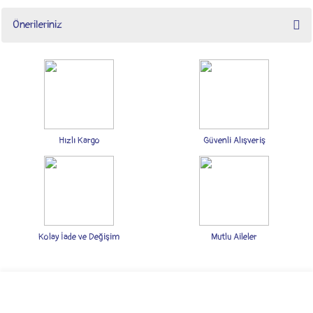
Önerileriniz
Yorum Yaz
Bu ürünün fiyat bilgisi, resim, ürün açıklamalarında ve diğer konularda yetersiz
gördüğünüz noktaları öneri formunu kullanarak tarafımıza iletebilirsiniz.
Görüş ve önerileriniz için teşekkür ederiz.
Ürün resmi kalitesiz, bozuk veya görüntülenemiyor.
Ürün açıklamasında eksik bilgiler bulunuyor.
Hızlı Kargo
Güvenli Alışveriş
Ürün bilgilerinde hatalar bulunuyor.
Ürün fiyatı diğer sitelerden daha pahalı.
Bu ürüne benzer farklı alternatifler olmalı.
Kolay İade ve Değişim
Mutlu Aileler
Gönder