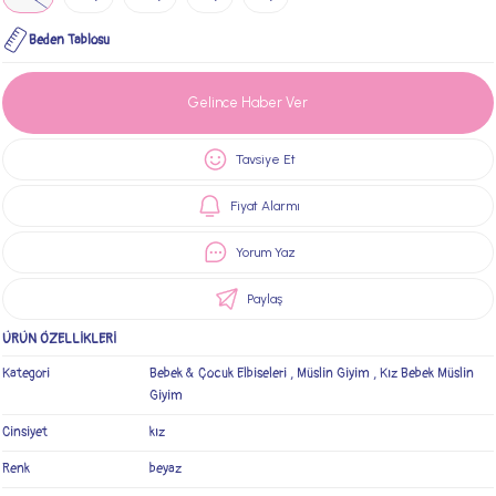
Beden Tablosu
Gelince Haber Ver
Tavsiye Et
Fiyat Alarmı
Yorum Yaz
Paylaş
ÜRÜN ÖZELLİKLERİ
Kategori
Bebek & Çocuk Elbiseleri
,
Müslin Giyim
,
Kız Bebek Müslin
Giyim
Cinsiyet
kız
Renk
beyaz