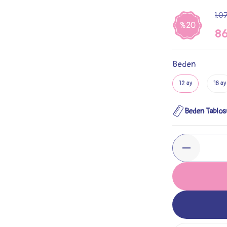
1.0
%20
86
Beden
12 ay
18 ay
Beden Tablos