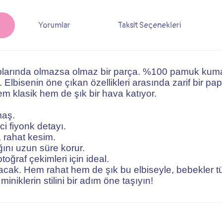
Yorumlar
Taksit Seçenekleri
roplarında olmazsa olmaz bir parça. %100 pamuk kuma
. Elbisenin öne çıkan özellikleri arasında zarif bir p
em klasik hem de şık bir hava katıyor.
maş.
i fiyonk detayı.
 rahat kesim.
ğını uzun süre korur.
otoğraf çekimleri için ideal.
lacak. Hem rahat hem de şık bu elbiseyle, bebekler tü
miniklerin stilini bir adım öne taşıyın!