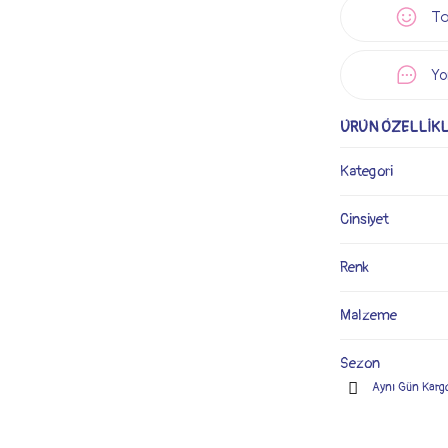
Ta
Yo
ÜRÜN ÖZELLİKL
Kategori
Cinsiyet
Renk
Malzeme
Sezon
Aynı Gün Karg