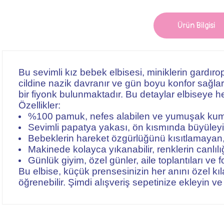
Ürün Bilgisi
Bu sevimli kız bebek elbisesi, miniklerin gardı
cildine nazik davranır ve gün boyu konfor sağlar
bir fiyonk bulunmaktadır. Bu detaylar elbiseye h
Özellikler:
%100 pamuk, nefes alabilen ve yumuşak ku
Sevimli papatya yakası, ön kısmında büyüleyic
Bebeklerin hareket özgürlüğünü kısıtlamayan,
Makinede kolayca yıkanabilir, renklerin canlılı
Günlük giyim, özel günler, aile toplantıları ve f
Bu elbise, küçük prensesinizin her anını özel kı
öğrenebilir. Şimdi alışveriş sepetinize ekleyin ve 