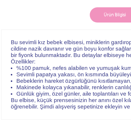
Ürün Bilgisi
Bu sevimli kız bebek elbisesi, miniklerin gardı
cildine nazik davranır ve gün boyu konfor sağlar
bir fiyonk bulunmaktadır. Bu detaylar elbiseye h
Özellikler:
%100 pamuk, nefes alabilen ve yumuşak ku
Sevimli papatya yakası, ön kısmında büyüleyic
Bebeklerin hareket özgürlüğünü kısıtlamayan,
Makinede kolayca yıkanabilir, renklerin canlılı
Günlük giyim, özel günler, aile toplantıları ve f
Bu elbise, küçük prensesinizin her anını özel kı
öğrenebilir. Şimdi alışveriş sepetinize ekleyin ve 