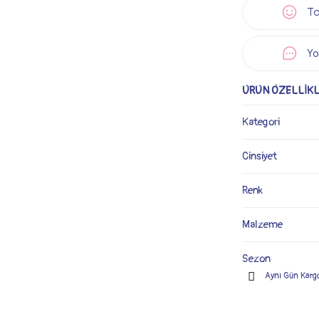
Ta
Yo
ÜRÜN ÖZELLİKL
Kategori
Cinsiyet
Renk
Malzeme
Sezon
Aynı Gün Karg