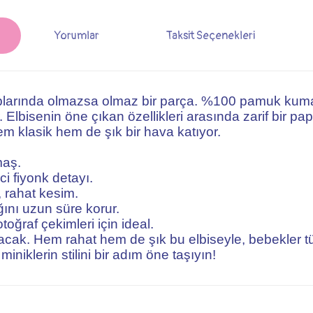
Yorumlar
Taksit Seçenekleri
roplarında olmazsa olmaz bir parça. %100 pamuk kuma
. Elbisenin öne çıkan özellikleri arasında zarif bir p
em klasik hem de şık bir hava katıyor.
maş.
i fiyonk detayı.
 rahat kesim.
ğını uzun süre korur.
otoğraf çekimleri için ideal.
lacak. Hem rahat hem de şık bu elbiseyle, bebekler tü
miniklerin stilini bir adım öne taşıyın!