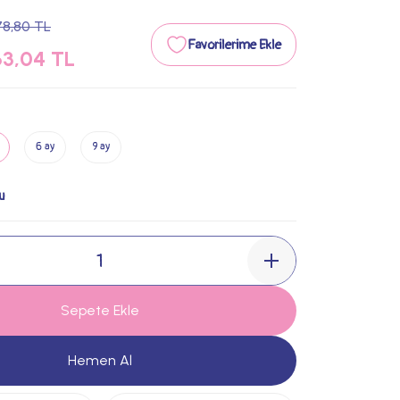
78,80 TL
3,04 TL
6 ay
9 ay
u
Sepete Ekle
Hemen Al