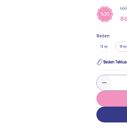
1.0
%20
86
Beden
12 ay
18 ay
Beden Tablos