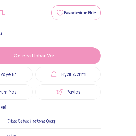
TL
u
Gelince Haber Ver
vsiye Et
Fiyat Alarmı
rum Yaz
Paylaş
ERİ
Erkek Bebek Hastane Çıkışı
erkek