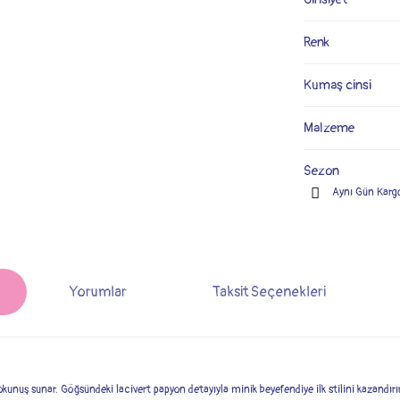
Renk
Kumaş cinsi
Malzeme
Sezon
Aynı Gün Karg
Yorumlar
Taksit Seçenekleri
unuş sunar. Göğsündeki lacivert papyon detayıyla minik beyefendiye ilk stilini kazandırır