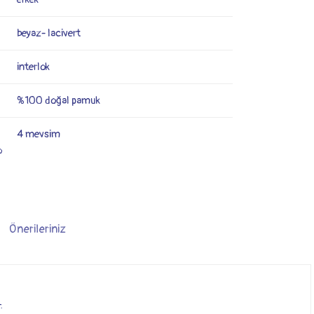
beyaz- lacivert
interlok
%100 doğal pamuk
4 mevsim
o
Önerileriniz
.