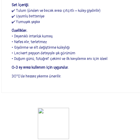
Set İçeriği:
✔️ Tulum (önden ve bacak arası çıtçıtlı – kolay giydirilir)
✔️ Uyumlu battaniye
✔️ Yumuşak şapka
Özellikler:
• Dayanıklı interlok kumaş
• Nefes alır, terletmez
• Giydirme ve alt değiştirme kolaylığı
• Lacivert papyon detayıyla şık görünüm
• Doğum günü, fotoğraf çekimi ve ilk karşılama anı için ideal
0-3 ay arası kullanım için uygundur.
30°C’de hassas yıkama önerilir.
Bu ürünün fiyat bilgisi, resim, ürün açıklamalarında ve diğer konularda yete
Görüş ve önerileriniz için teşekkür ederiz.
Ürün resmi kalitesiz, bozuk veya görüntülenemiyor.
Ürün açıklamasında eksik bilgiler bulunuyor.