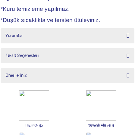
*Kuru temizleme yapılmaz.
*Düşük sıcaklıkta ve tersten ütüleyiniz.
Yorumlar
Taksit Seçenekleri
Bu ürüne ilk yorumu siz yapın!
Önerileriniz
Yorum Yaz
Bu ürünün fiyat bilgisi, resim, ürün açıklamalarında ve diğer konularda yetersiz
gördüğünüz noktaları öneri formunu kullanarak tarafımıza iletebilirsiniz.
Görüş ve önerileriniz için teşekkür ederiz.
Ürün resmi kalitesiz, bozuk veya görüntülenemiyor.
Ürün açıklamasında eksik bilgiler bulunuyor.
Hızlı Kargo
Güvenli Alışveriş
Ürün bilgilerinde hatalar bulunuyor.