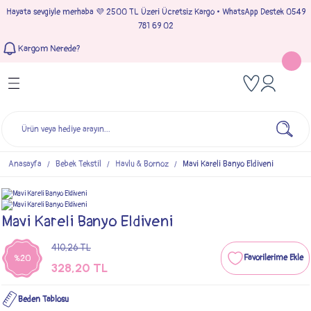
Hayata sevgiyle merhaba 💜 2500 TL Üzeri Ücretsiz Kargo • WhatsApp Destek 0549
Geri Dön
Geri Dön
Geri Dön
Geri Dön
781 69 02
Kargom Nerede?
Tulumlar
Bebek & Çocuk Takımları
Müslin Giyim
e Çıkışı
Kız Bebek Tulumları
Kız Bebek Takım
Kız Bebek Müslin Giyim
Çıkışı
Erkek Bebek Tulumları
Erkek Bebek Takım
Erkek Bebek Müslin Giyim
seleri
Anasayfa
Bebek Tekstil
Havlu & Bornoz
Mavi Kareli Banyo Eldiveni
ımları
Mavi Kareli Banyo Eldiveni
410,26 TL
%20
328,20 TL
Beden Tablosu