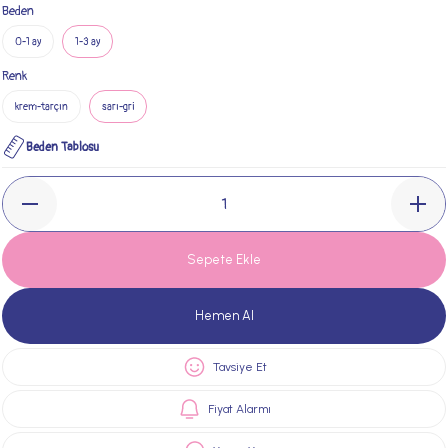
Beden
0-1 ay
1-3 ay
Renk
krem-tarçın
sarı-gri
Beden Tablosu
Sepete Ekle
Hemen Al
Tavsiye Et
Fiyat Alarmı