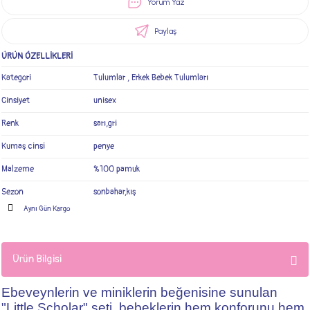
Yorum Yaz
Paylaş
ÜRÜN ÖZELLİKLERİ
Kategori
Tulumlar
,
Erkek Bebek Tulumları
Cinsiyet
unisex
Renk
sarı,gri
Kumaş cinsi
penye
Malzeme
%100 pamuk
Sezon
sonbahar,kış
Aynı Gün Kargo
Ürün Bilgisi
Ebeveynlerin ve miniklerin beğenisine sunulan
"Little Scholar" seti, bebeklerin hem konforunu hem