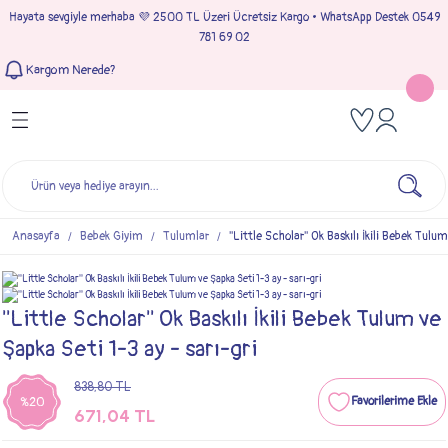
Hayata sevgiyle merhaba 💜 2500 TL Üzeri Ücretsiz Kargo • WhatsApp Destek 0549
Geri Dön
Geri Dön
Geri Dön
Geri Dön
781 69 02
Kargom Nerede?
Tulumlar
Bebek & Çocuk Takımları
Müslin Giyim
e Çıkışı
Kız Bebek Tulumları
Kız Bebek Takım
Kız Bebek Müslin Giyim
Çıkışı
Erkek Bebek Tulumları
Erkek Bebek Takım
Erkek Bebek Müslin Giyim
seleri
Anasayfa
Bebek Giyim
Tulumlar
''Little Scholar'' Ok Baskılı İkili Bebek Tulu
ımları
''Little Scholar'' Ok Baskılı İkili Bebek Tulum ve
Şapka Seti 1-3 ay - sarı-gri
838,80 TL
%20
671,04 TL