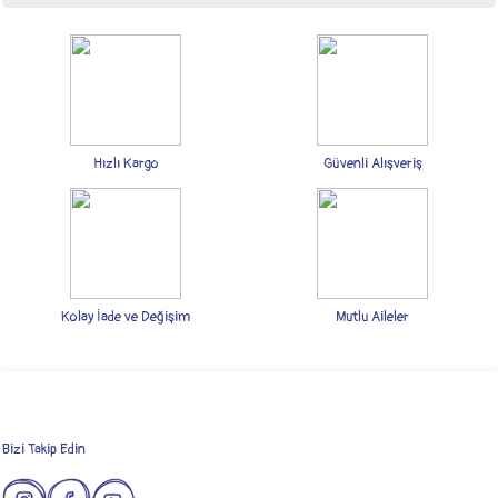
Bu ürünün fiyat bilgisi, resim, ürün açıklamalarında ve diğer konularda yetersiz
gördüğünüz noktaları öneri formunu kullanarak tarafımıza iletebilirsiniz.
Görüş ve önerileriniz için teşekkür ederiz.
Ürün resmi kalitesiz, bozuk veya görüntülenemiyor.
Ürün açıklamasında eksik bilgiler bulunuyor.
Hızlı Kargo
Güvenli Alışveriş
Ürün bilgilerinde hatalar bulunuyor.
Ürün fiyatı diğer sitelerden daha pahalı.
Bu ürüne benzer farklı alternatifler olmalı.
Kolay İade ve Değişim
Mutlu Aileler
Gönder
Bizi Takip Edin