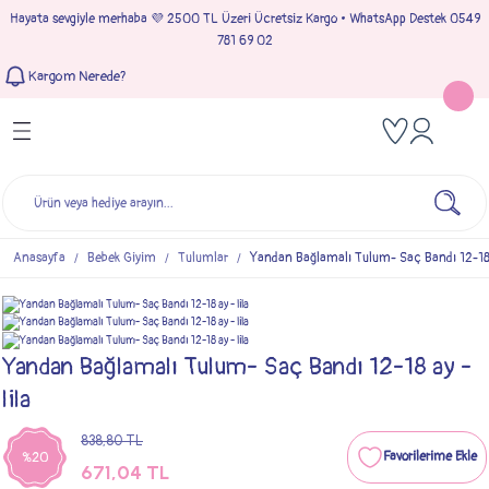
Hayata sevgiyle merhaba 💜 2500 TL Üzeri Ücretsiz Kargo • WhatsApp Destek 0549
Geri Dön
Geri Dön
Geri Dön
Geri Dön
781 69 02
Kargom Nerede?
Tulumlar
Bebek & Çocuk Takımları
Müslin Giyim
e Çıkışı
Kız Bebek Tulumları
Kız Bebek Takım
Kız Bebek Müslin Giyim
Çıkışı
Erkek Bebek Tulumları
Erkek Bebek Takım
Erkek Bebek Müslin Giyim
seleri
Anasayfa
Bebek Giyim
Tulumlar
Yandan Bağlamalı Tulum- Saç Bandı 12-18 a
ımları
Yandan Bağlamalı Tulum- Saç Bandı 12-18 ay -
lila
838,80 TL
%20
671,04 TL