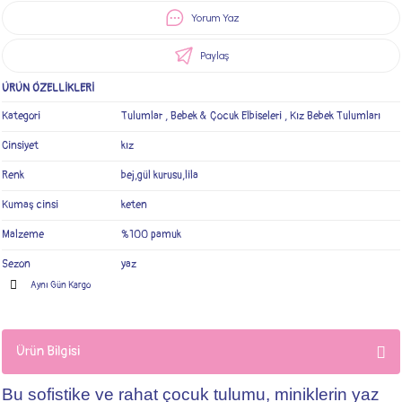
Yorum Yaz
Paylaş
ÜRÜN ÖZELLİKLERİ
Kategori
Tulumlar
,
Bebek & Çocuk Elbiseleri
,
Kız Bebek Tulumları
Cinsiyet
kız
Renk
bej,gül kurusu,lila
Kumaş cinsi
keten
Malzeme
%100 pamuk
Sezon
yaz
Aynı Gün Kargo
Ürün Bilgisi
Bu sofistike ve rahat çocuk tulumu, miniklerin yaz