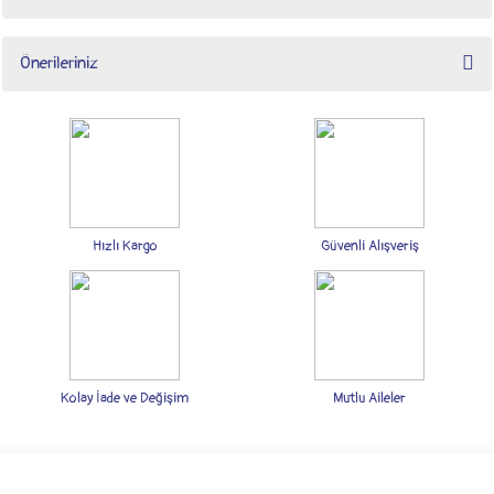
Bu ürüne ilk yorumu siz yapın!
Önerileriniz
Yorum Yaz
Bu ürünün fiyat bilgisi, resim, ürün açıklamalarında ve diğer konularda yetersiz
gördüğünüz noktaları öneri formunu kullanarak tarafımıza iletebilirsiniz.
Görüş ve önerileriniz için teşekkür ederiz.
Ürün resmi kalitesiz, bozuk veya görüntülenemiyor.
Ürün açıklamasında eksik bilgiler bulunuyor.
Hızlı Kargo
Güvenli Alışveriş
Ürün bilgilerinde hatalar bulunuyor.
Ürün fiyatı diğer sitelerden daha pahalı.
Bu ürüne benzer farklı alternatifler olmalı.
Kolay İade ve Değişim
Mutlu Aileler
Gönder