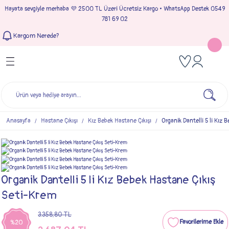
Hayata sevgiyle merhaba 💜 2500 TL Üzeri Ücretsiz Kargo • WhatsApp Destek 0549
Geri Dön
Geri Dön
Geri Dön
Geri Dön
781 69 02
Kargom Nerede?
Tulumlar
Bebek & Çocuk Takımları
Müslin Giyim
e Çıkışı
Kız Bebek Tulumları
Kız Bebek Takım
Kız Bebek Müslin Giyim
Çıkışı
Erkek Bebek Tulumları
Erkek Bebek Takım
Erkek Bebek Müslin Giyim
seleri
Anasayfa
Hastane Çıkışı
Kız Bebek Hastane Çıkışı
Organik Dantelli 5 li Kız
ımları
Organik Dantelli 5 li Kız Bebek Hastane Çıkış
Seti-Krem
3.358,80 TL
%20