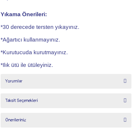
Yıkama Önerileri:
*30 derecede tersten yıkayınız.
*Ağartıcı kullanmayınız.
*Kurutucuda kurutmayınız.
*Ilık ütü ile ütüleyiniz.
Yorumlar
Taksit Seçenekleri
bebek hastane çıkışı
Önerileriniz
Organik Dantelli 5 li Kız Bebek Hastane Çıkış Seti-Krem
ürünümü teslim aldım, çok beğendim, kaliteli bebek hastane çıkışı satın almak isteyen herkese Naka