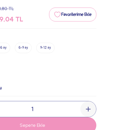
,80 TL
9,04 TL
6 ay
6-9 ay
9-12 ay
u
Sepete Ekle