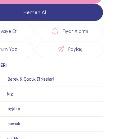
Hemen Al
vsiye Et
Fiyat Alarmı
rum Yaz
Paylaş
ERİ
Bebek & Çocuk Elbiseleri
kız
bej/lila
pamuk
yazlık