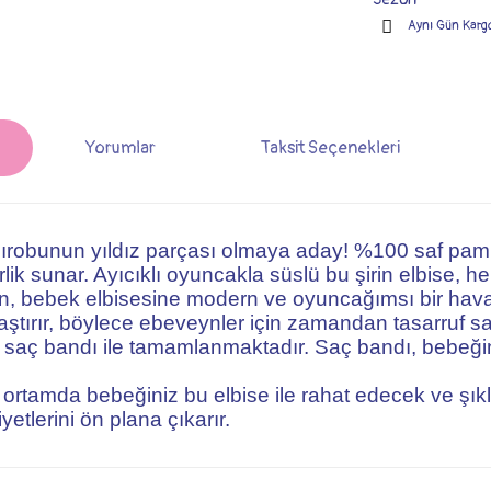
Aynı Gün Karg
Yorumlar
Taksit Seçenekleri
rdırobunun yıldız parçası olmaya aday! %100 saf pamu
lik sunar. Ayıcıklı oyuncakla süslü bu şirin elbise, her
en, bebek elbisesine modern ve oyuncağımsı bir hava
aştırır, böylece ebeveynler için zamandan tasarruf sa
 saç bandı ile tamamlanmaktadır. Saç bandı, bebeğini
 ortamda bebeğiniz bu elbise ile rahat edecek ve şık
etlerini ön plana çıkarır.