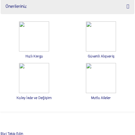
Önerileriniz
Yorum Yaz
Bu ürünün fiyat bilgisi, resim, ürün açıklamalarında ve diğer konularda yetersiz
gördüğünüz noktaları öneri formunu kullanarak tarafımıza iletebilirsiniz.
Görüş ve önerileriniz için teşekkür ederiz.
Ürün resmi kalitesiz, bozuk veya görüntülenemiyor.
Ürün açıklamasında eksik bilgiler bulunuyor.
Hızlı Kargo
Güvenli Alışveriş
Ürün bilgilerinde hatalar bulunuyor.
Ürün fiyatı diğer sitelerden daha pahalı.
Bu ürüne benzer farklı alternatifler olmalı.
Kolay İade ve Değişim
Mutlu Aileler
Gönder
Bizi Takip Edin