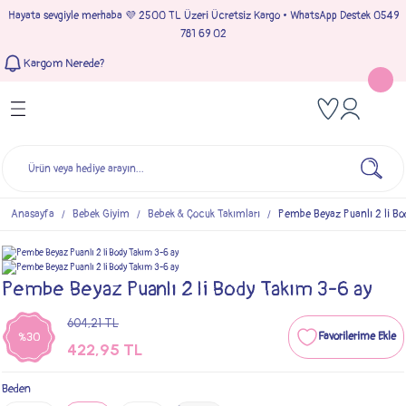
Hayata sevgiyle merhaba 💜 2500 TL Üzeri Ücretsiz Kargo • WhatsApp Destek 0549
Geri Dön
Geri Dön
Geri Dön
Geri Dön
781 69 02
Kargom Nerede?
Tulumlar
Bebek & Çocuk Takımları
Müslin Giyim
e Çıkışı
Kız Bebek Tulumları
Kız Bebek Takım
Kız Bebek Müslin Giyim
Çıkışı
Erkek Bebek Tulumları
Erkek Bebek Takım
Erkek Bebek Müslin Giyim
seleri
Anasayfa
Bebek Giyim
Bebek & Çocuk Takımları
Pembe Beyaz Puanlı 2 li Bo
ımları
Pembe Beyaz Puanlı 2 li Body Takım 3-6 ay
604,21 TL
%30
422,95 TL
Beden