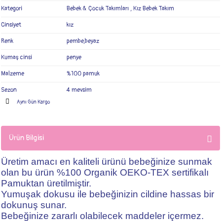
Kategori
Bebek & Çocuk Takımları
,
Kız Bebek Takım
Cinsiyet
kız
Renk
pembe,beyaz
Kumaş cinsi
penye
Malzeme
%100 pamuk
Sezon
4 mevsim
Aynı Gün Kargo
Ürün Bilgisi
Üretim amacı en kaliteli ürünü bebeğinize sunmak
olan bu ürün %100 Organik OEKO-TEX sertifikalı
Pamuktan üretilmiştir.
Yumuşak dokusu ile bebeğinizin cildine hassas bir
dokunuş sunar.
Bebeğinize zararlı olabilecek maddeler içermez.