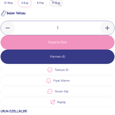
12-18 ay
3-6 ay
6-9 ay
9-12 ay
Beden Tablosu
Sepete Ekle
Hemen Al
Tavsiye Et
Fiyat Alarmı
Yorum Yaz
Paylaş
ÜRÜN ÖZELLİKLERİ