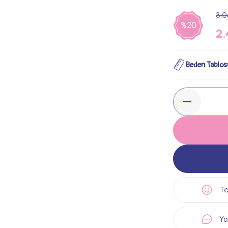
3.0
%20
2.
Beden Tablos
Ta
Yo