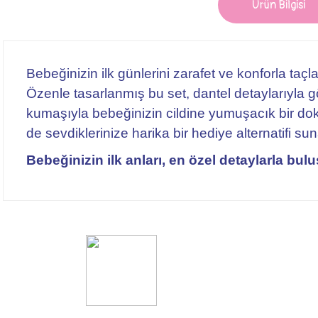
Ürün Bilgisi
Bebeğinizin ilk günlerini zarafet ve konforla taç
Özenle tasarlanmış bu set, dantel detaylarıyla 
kumaşıyla bebeğinizin cildine yumuşacık bir 
de sevdiklerinize harika bir hediye alternatifi sun
Bebeğinizin ilk anları, en özel detaylarla bul
Bu ürünün fiyat bilgisi, resim, ürün açıklamalarında ve diğer konularda yete
Görüş ve önerileriniz için teşekkür ederiz.
10'lu Kız Bebek Hastane Çıkış Seti
Ürün resmi kalitesiz, bozuk veya görüntülenemiyor.
Ürün açıklamasında eksik bilgiler bulunuyor.
10'lu Kız Bebek Hastane Çıkış Seti siparişim geldi, ürünler kaliteli, öneririm.