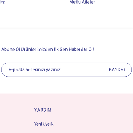
şim
Mutlu Aileler
Abone Ol Ürünlerimizden İlk Sen Haberdar Ol!
KAYDET
YARDIM
eb sitesini tavsiye ederim.
Yeni Üyelik