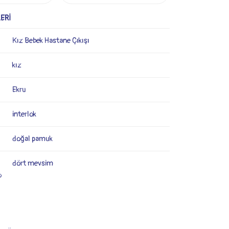
ERİ
Kız Bebek Hastane Çıkışı
kız
Ekru
interlok
doğal pamuk
dört mevsim
o