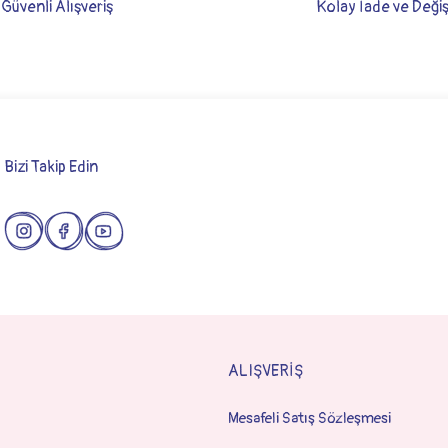
Güvenli Alışveriş
Kolay İade ve Deği
Bizi Takip Edin
Gönder
ALIŞVERİŞ
ründen çok memnunum, kız bebek hastane çıkışı satın almak isteyen herkese Nak Concept w
Mesafeli Satış Sözleşmesi