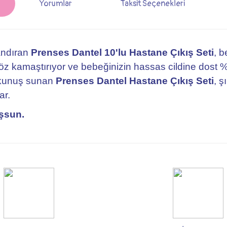
Yorumlar
Taksit Seçenekleri
landıran
Prenses Dantel 10'lu Hastane Çıkış Seti
, b
göz kamaştırıyor ve bebeğinizin hassas cildine dost
dokunuş sunan
Prenses Dantel Hastane Çıkış Seti
, 
ar.
uşsun.
rsiz gördüğünüz noktaları öneri formunu kullanarak tarafımıza iletebilirsiniz.