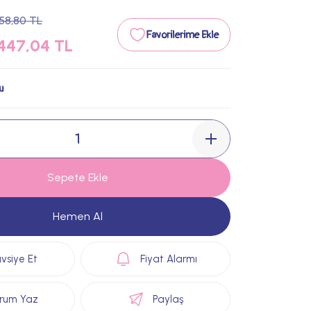
58,80 TL
447,04 TL
u
Sepete Ekle
Hemen Al
vsiye Et
Fiyat Alarmı
rum Yaz
Paylaş