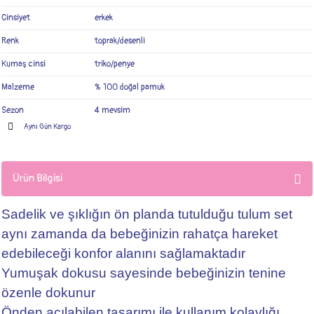
Cinsiyet
erkek
Renk
toprak/desenli
Kumaş cinsi
triko/penye
Malzeme
% 100 doğal pamuk
Sezon
4 mevsim
Aynı Gün Kargo
Ürün Bilgisi
Sadelik ve şıklığın ön planda tutulduğu tulum set
aynı zamanda da bebeğinizin rahatça hareket
edebileceği konfor alanını sağlamaktadır
Yumuşak dokusu sayesinde bebeğinizin tenine
özenle dokunur
Önden açılabilen tasarımı ile kullanım kolaylığı