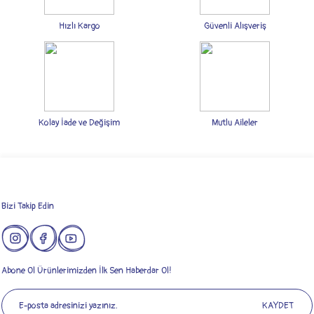
Ürün resmi kalitesiz, bozuk veya görüntülenemiyor.
Ürün açıklamasında eksik bilgiler bulunuyor.
Hızlı Kargo
Güvenli Alışveriş
Ürün bilgilerinde hatalar bulunuyor.
Ürün fiyatı diğer sitelerden daha pahalı.
Bu ürüne benzer farklı alternatifler olmalı.
Kolay İade ve Değişim
Mutlu Aileler
Gönder
Bizi Takip Edin
Abone Ol Ürünlerimizden İlk Sen Haberdar Ol!
KAYDET