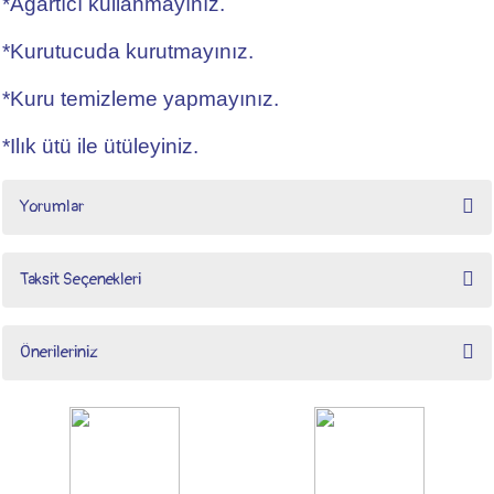
*Ağartıcı kullanmayınız.
*Kurutucuda kurutmayınız.
*Kuru temizleme yapmayınız.
*Ilık ütü ile ütüleyiniz.
Yorumlar
Taksit Seçenekleri
Bu ürüne ilk yorumu siz yapın!
Önerileriniz
Yorum Yaz
Bu ürünün fiyat bilgisi, resim, ürün açıklamalarında ve diğer konularda yetersiz
gördüğünüz noktaları öneri formunu kullanarak tarafımıza iletebilirsiniz.
Görüş ve önerileriniz için teşekkür ederiz.