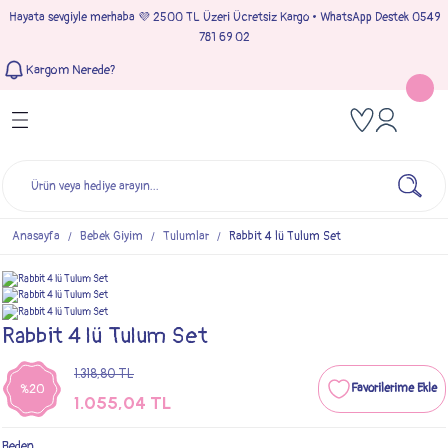
Hayata sevgiyle merhaba 💜 2500 TL Üzeri Ücretsiz Kargo • WhatsApp Destek 0549
Geri Dön
Geri Dön
Geri Dön
Geri Dön
781 69 02
Kargom Nerede?
Tulumlar
Bebek & Çocuk Takımları
Müslin Giyim
e Çıkışı
Kız Bebek Tulumları
Kız Bebek Takım
Kız Bebek Müslin Giyim
Çıkışı
Erkek Bebek Tulumları
Erkek Bebek Takım
Erkek Bebek Müslin Giyim
seleri
Anasayfa
Bebek Giyim
Tulumlar
Rabbit 4 lü Tulum Set
ımları
Rabbit 4 lü Tulum Set
1.318,80 TL
%20
1.055,04 TL
Beden