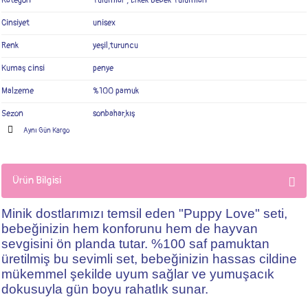
Kategori
Tulumlar
,
Erkek Bebek Tulumları
Cinsiyet
unisex
Renk
yeşil,turuncu
Kumaş cinsi
penye
Malzeme
%100 pamuk
Sezon
sonbahar,kış
Aynı Gün Kargo
Ürün Bilgisi
Minik dostlarımızı temsil eden "Puppy Love" seti,
bebeğinizin hem konforunu hem de hayvan
sevgisini ön planda tutar. %100 saf pamuktan
üretilmiş bu sevimli set, bebeğinizin hassas cildine
mükemmel şekilde uyum sağlar ve yumuşacık
dokusuyla gün boyu rahatlık sunar.