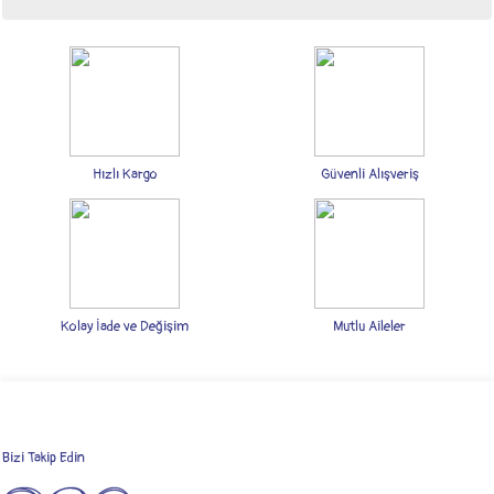
Bu ürünün fiyat bilgisi, resim, ürün açıklamalarında ve diğer konularda yetersiz
gördüğünüz noktaları öneri formunu kullanarak tarafımıza iletebilirsiniz.
Görüş ve önerileriniz için teşekkür ederiz.
Ürün resmi kalitesiz, bozuk veya görüntülenemiyor.
Ürün açıklamasında eksik bilgiler bulunuyor.
Hızlı Kargo
Güvenli Alışveriş
Ürün bilgilerinde hatalar bulunuyor.
Ürün fiyatı diğer sitelerden daha pahalı.
Bu ürüne benzer farklı alternatifler olmalı.
Kolay İade ve Değişim
Mutlu Aileler
Gönder
Bizi Takip Edin