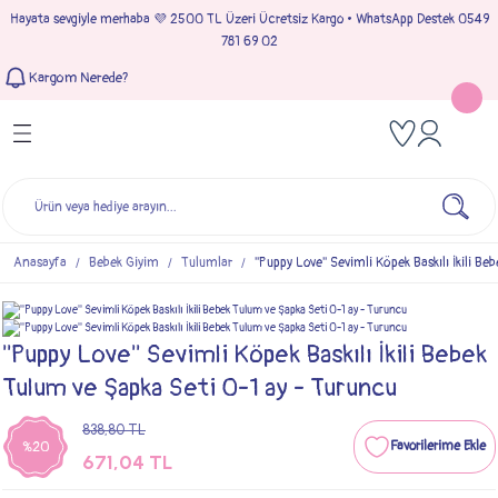
Hayata sevgiyle merhaba 💜 2500 TL Üzeri Ücretsiz Kargo • WhatsApp Destek 0549
Geri Dön
Geri Dön
Geri Dön
Geri Dön
781 69 02
Kargom Nerede?
Tulumlar
Bebek & Çocuk Takımları
Müslin Giyim
e Çıkışı
Kız Bebek Tulumları
Kız Bebek Takım
Kız Bebek Müslin Giyim
Çıkışı
Erkek Bebek Tulumları
Erkek Bebek Takım
Erkek Bebek Müslin Giyim
seleri
Anasayfa
Bebek Giyim
Tulumlar
''Puppy Love'' Sevimli Köpek Baskılı İkili 
ımları
''Puppy Love'' Sevimli Köpek Baskılı İkili Bebek
Tulum ve Şapka Seti 0-1 ay - Turuncu
838,80 TL
%20
671,04 TL