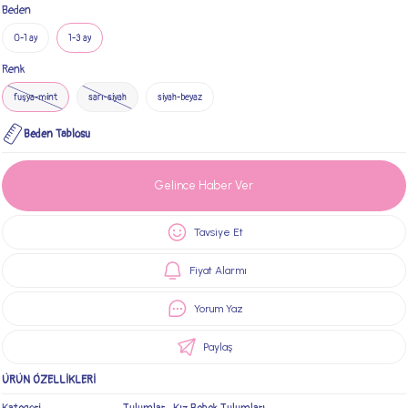
Beden
0-1 ay
1-3 ay
Renk
fuşya-mint
sarı-siyah
siyah-beyaz
Beden Tablosu
Gelince Haber Ver
Tavsiye Et
Fiyat Alarmı
Yorum Yaz
Paylaş
ÜRÜN ÖZELLİKLERİ