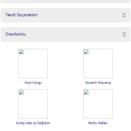
Taksit Seçenekleri
Bu ürüne ilk yorumu siz yapın!
Önerileriniz
Yorum Yaz
Bu ürünün fiyat bilgisi, resim, ürün açıklamalarında ve diğer konularda yetersiz
gördüğünüz noktaları öneri formunu kullanarak tarafımıza iletebilirsiniz.
Görüş ve önerileriniz için teşekkür ederiz.
Ürün resmi kalitesiz, bozuk veya görüntülenemiyor.
Ürün açıklamasında eksik bilgiler bulunuyor.
Hızlı Kargo
Güvenli Alışveriş
Ürün bilgilerinde hatalar bulunuyor.
Ürün fiyatı diğer sitelerden daha pahalı.
Bu ürüne benzer farklı alternatifler olmalı.
Kolay İade ve Değişim
Mutlu Aileler