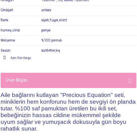
Kategori
Tulumlar
,
Kız Bebek Tulumları
Cinsiyet
unisex
Renk
siyah,fuşya,mint
Kumaş cinsi
penye
Malzeme
%100 pamuk
Sezon
sonbahar,kış
Aynı Gün Kargo
Ürün Bilgisi
Aile bağlarını kutlayan "Precious Equation" seti,
miniklerin hem konforunu hem de sevgiyi ön planda
tutar. %100 saf pamuktan üretilen bu ikili set,
bebeğinizin hassas cildine mükemmel şekilde
uyum sağlar ve yumuşacık dokusuyla gün boyu
rahatlık sunar.