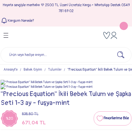
Hayata sevgiyle merhaba 💜 2500 TL Üzeri Ücretsiz Kargo • WhatsApp Destek 0549
Geri Dön
Geri Dön
Geri Dön
Geri Dön
781 69 02
Kargom Nerede?
Tulumlar
Bebek & Çocuk Takımları
Müslin Giyim
e Çıkışı
Kız Bebek Tulumları
Kız Bebek Takım
Kız Bebek Müslin Giyim
Çıkışı
Erkek Bebek Tulumları
Erkek Bebek Takım
Erkek Bebek Müslin Giyim
seleri
Anasayfa
Bebek Giyim
Tulumlar
''Precious Equation'' İkili Bebek Tulum ve Ş
ımları
''Precious Equation'' İkili Bebek Tulum ve Şapka
Seti 1-3 ay - fuşya-mint
838,80 TL
%20
671,04 TL