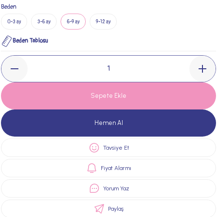
Beden
0-3 ay
3-6 ay
6-9 ay
9-12 ay
Beden Tablosu
Sepete Ekle
Hemen Al
Tavsiye Et
Fiyat Alarmı
Yorum Yaz
Paylaş