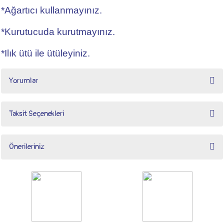
*Ağartıcı kullanmayınız.
*Kurutucuda kurutmayınız.
*Ilık ütü ile ütüleyiniz.
Yorumlar
Taksit Seçenekleri
Bu ürüne ilk yorumu siz yapın!
Önerileriniz
Yorum Yaz
Bu ürünün fiyat bilgisi, resim, ürün açıklamalarında ve diğer konularda yetersiz
gördüğünüz noktaları öneri formunu kullanarak tarafımıza iletebilirsiniz.
Görüş ve önerileriniz için teşekkür ederiz.
Ürün resmi kalitesiz, bozuk veya görüntülenemiyor.