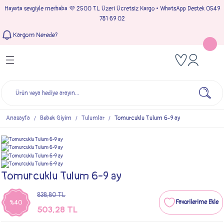
Hayata sevgiyle merhaba 💜 2500 TL Üzeri Ücretsiz Kargo • WhatsApp Destek 0549
Geri Dön
Geri Dön
Geri Dön
Geri Dön
781 69 02
Kargom Nerede?
Tulumlar
Bebek & Çocuk Takımları
Müslin Giyim
e Çıkışı
Kız Bebek Tulumları
Kız Bebek Takım
Kız Bebek Müslin Giyim
Çıkışı
Erkek Bebek Tulumları
Erkek Bebek Takım
Erkek Bebek Müslin Giyim
seleri
Anasayfa
Bebek Giyim
Tulumlar
Tomurcuklu Tulum 6-9 ay
ımları
Tomurcuklu Tulum 6-9 ay
838,80 TL
%40
503,28 TL