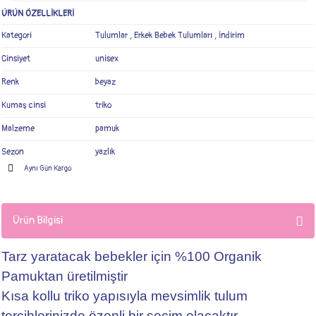
ÜRÜN ÖZELLİKLERİ
Kategori
Tulumlar
,
Erkek Bebek Tulumları
,
İndirim
Cinsiyet
unisex
Renk
beyaz
Kumaş cinsi
triko
Malzeme
pamuk
Sezon
yazlık
Aynı Gün Kargo
Ürün Bilgisi
Tarz yaratacak bebekler için %100 Organik
Pamuktan üretilmiştir
Kısa kollu triko yapısıyla mevsimlik tulum
tercihlerinizde özenli bir seçim olacaktır