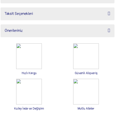
Taksit Seçenekleri
Bu ürüne ilk yorumu siz yapın!
Önerileriniz
Yorum Yaz
Bu ürünün fiyat bilgisi, resim, ürün açıklamalarında ve diğer konularda yetersiz
gördüğünüz noktaları öneri formunu kullanarak tarafımıza iletebilirsiniz.
Görüş ve önerileriniz için teşekkür ederiz.
Ürün resmi kalitesiz, bozuk veya görüntülenemiyor.
Ürün açıklamasında eksik bilgiler bulunuyor.
Hızlı Kargo
Güvenli Alışveriş
Ürün bilgilerinde hatalar bulunuyor.
Ürün fiyatı diğer sitelerden daha pahalı.
Bu ürüne benzer farklı alternatifler olmalı.
Kolay İade ve Değişim
Mutlu Aileler