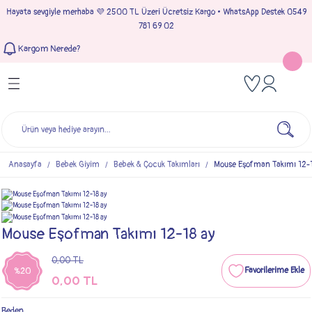
Hayata sevgiyle merhaba 💜 2500 TL Üzeri Ücretsiz Kargo • WhatsApp Destek 0549
Geri Dön
Geri Dön
Geri Dön
Geri Dön
781 69 02
Kargom Nerede?
Tulumlar
Bebek & Çocuk Takımları
Müslin Giyim
e Çıkışı
Kız Bebek Tulumları
Kız Bebek Takım
Kız Bebek Müslin Giyim
Çıkışı
Erkek Bebek Tulumları
Erkek Bebek Takım
Erkek Bebek Müslin Giyim
seleri
Anasayfa
Bebek Giyim
Bebek & Çocuk Takımları
Mouse Eşofman Takımı 12-1
ımları
Mouse Eşofman Takımı 12-18 ay
0,00 TL
%20
0,00 TL
Beden