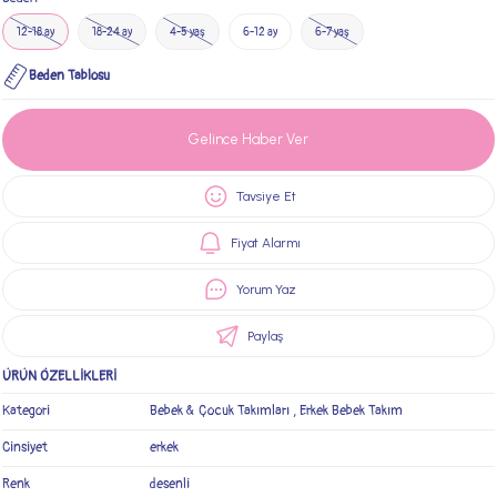
12-18 ay
18-24 ay
4-5 yaş
6-12 ay
6-7 yaş
Beden Tablosu
Gelince Haber Ver
Tavsiye Et
Fiyat Alarmı
Yorum Yaz
Paylaş
ÜRÜN ÖZELLİKLERİ
Kategori
Bebek & Çocuk Takımları
,
Erkek Bebek Takım
Cinsiyet
erkek
Renk
desenli