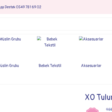
App Destek 0549 781 69 02
üslin Grubu
Bebek Tekstil
Aksesuarlar
XO Tulum
958