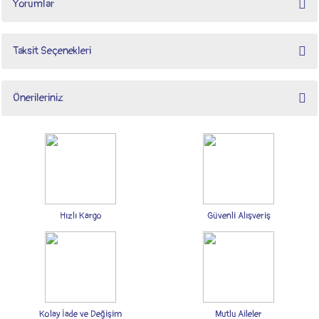
Yorumlar
Taksit Seçenekleri
Bu ürüne ilk yorumu siz yapın!
Önerileriniz
Yorum Yaz
Bu ürünün fiyat bilgisi, resim, ürün açıklamalarında ve diğer konularda yetersiz
gördüğünüz noktaları öneri formunu kullanarak tarafımıza iletebilirsiniz.
Görüş ve önerileriniz için teşekkür ederiz.
Ürün resmi kalitesiz, bozuk veya görüntülenemiyor.
Ürün açıklamasında eksik bilgiler bulunuyor.
Hızlı Kargo
Güvenli Alışveriş
Ürün bilgilerinde hatalar bulunuyor.
Ürün fiyatı diğer sitelerden daha pahalı.
Bu ürüne benzer farklı alternatifler olmalı.
Kolay İade ve Değişim
Mutlu Aileler