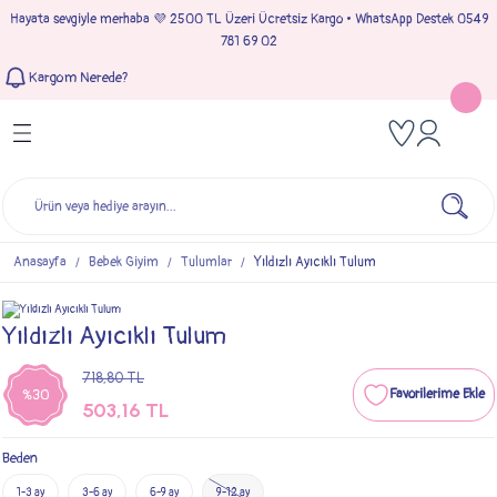
Hayata sevgiyle merhaba 💜 2500 TL Üzeri Ücretsiz Kargo • WhatsApp Destek 0549
Geri Dön
Geri Dön
Geri Dön
Geri Dön
781 69 02
Kargom Nerede?
Tulumlar
Bebek & Çocuk Takımları
Müslin Giyim
e Çıkışı
Kız Bebek Tulumları
Kız Bebek Takım
Kız Bebek Müslin Giyim
Çıkışı
Erkek Bebek Tulumları
Erkek Bebek Takım
Erkek Bebek Müslin Giyim
seleri
Anasayfa
Bebek Giyim
Tulumlar
Yıldızlı Ayıcıklı Tulum
ımları
Yıldızlı Ayıcıklı Tulum
718,80 TL
%30
503,16 TL
Beden
1-3 ay
3-6 ay
6-9 ay
9-12 ay