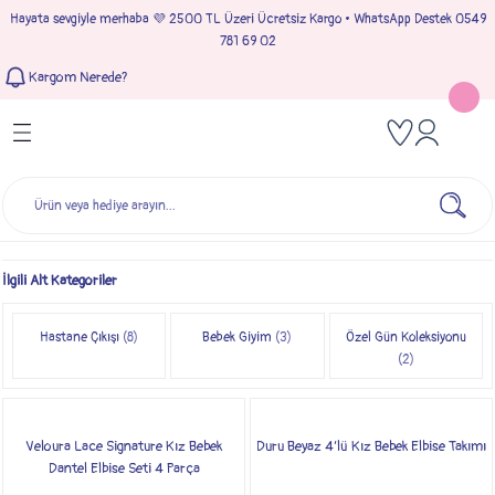
Hayata sevgiyle merhaba 💜 2500 TL Üzeri Ücretsiz Kargo • WhatsApp Destek 0549
Geri Dön
Geri Dön
Geri Dön
Geri Dön
781 69 02
Kargom Nerede?
Tulumlar
Bebek & Çocuk Takımları
Müslin Giyim
e Çıkışı
Kız Bebek Tulumları
Kız Bebek Takım
Kız Bebek Müslin Giyim
Çıkışı
Erkek Bebek Tulumları
Erkek Bebek Takım
Erkek Bebek Müslin Giyim
seleri
İlgili Alt Kategoriler
ımları
Hastane Çıkışı
(8)
Bebek Giyim
(3)
Özel Gün Koleksiyonu
(2)
Veloura Lace Signature Kız Bebek
Duru Beyaz 4’lü Kız Bebek Elbise Takımı
Dantel Elbise Seti 4 Parça